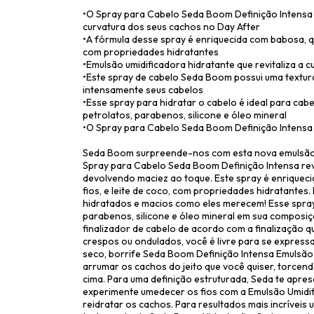
•O Spray para Cabelo Seda Boom Definição Intensa 
curvatura dos seus cachos no Day After
•A fórmula desse spray é enriquecida com babosa, qu
com propriedades hidratantes
•Emulsão umidificadora hidratante que revitaliza a
•Este spray de cabelo Seda Boom possui uma textura 
intensamente seus cabelos
•Esse spray para hidratar o cabelo é ideal para cabe
petrolatos, parabenos, silicone e óleo mineral
•O Spray para Cabelo Seda Boom Definição Intensa
Seda Boom surpreende-nos com esta nova emulsão u
Spray para Cabelo Seda Boom Definição Intensa revi
devolvendo maciez ao toque. Este spray é enriquec
fios, e leite de coco, com propriedades hidratantes
hidratados e macios como eles merecem! Esse spray d
parabenos, silicone e óleo mineral em sua composi
finalizador de cabelo de acordo com a finalização q
crespos ou ondulados, você é livre para se expressa
seco, borrife Seda Boom Definição Intensa Emulsão 
arrumar os cachos do jeito que você quiser, torce
cima. Para uma definição estruturada, Seda te apres
experimente umedecer os fios com a Emulsão Umidifi
reidratar os cachos. Para resultados mais incrívei