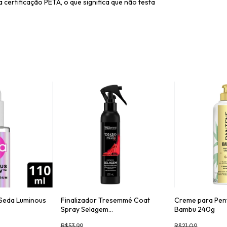
certificação PETA, o que significa que não testa
Seda Luminous
Finalizador Tresemmé Coat
Creme para Pen
Spray Selagem
Bambu 240g
Impermeabilizante 180ml
R$53,99
R$21,09