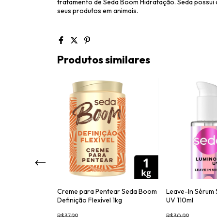
tratamento de Seda Boom Hidratação. Seda possui a 
seus produtos em animais.
Produtos similares
tear Pantene
Creme para Pentear Seda Boom
Leave-In Sérum 
Definição Flexível 1kg
UV 110ml
R$37,99
R$30,99