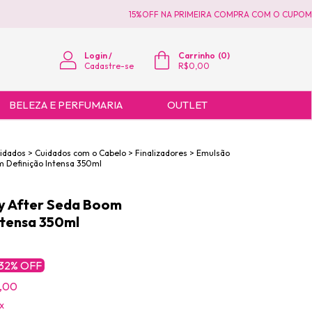
15%OFF NA PRIMEIRA COMPRA COM O CUPOM PR
Login
/
Carrinho
(
0
)
Cadastre-se
R$0,00
BELEZA E PERFUMARIA
OUTLET
uidados
>
Cuidados com o Cabelo
>
Finalizadores
>
Emulsão
m Definição Intensa 350ml
y After Seda Boom
ntensa 350ml
32
% OFF
1,00
x