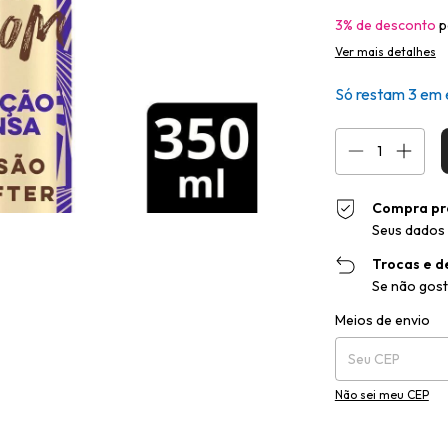
3% de desconto
p
Ver mais detalhes
Só restam
3
em 
Compra pr
Seus dados 
Trocas e d
Se não gost
Entregas para o CEP
Meios de envio
Não sei meu CEP