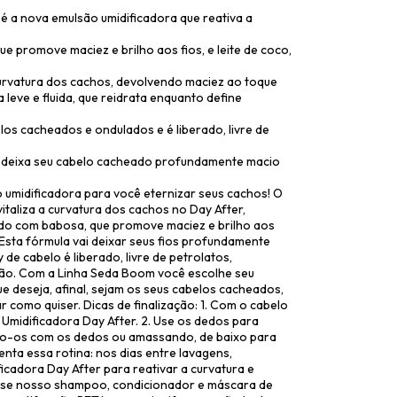
é a nova emulsão umidificadora que reativa a
e promove maciez e brilho aos fios, e leite de coco,
 curvatura dos cachos, devolvendo maciez ao toque
leve e fluida, que reidrata enquanto define
los cacheados e ondulados e é liberado, livre de
 deixa seu cabelo cacheado profundamente macio
midificadora para você eternizar seus cachos! O
taliza a curvatura dos cachos no Day After,
ido com babosa, que promove maciez e brilho aos
. Esta fórmula vai deixar seus fios profundamente
e cabelo é liberado, livre de petrolatos,
ção. Com a Linha Seda Boom você escolhe seu
ue deseja, afinal, sejam os seus cabelos cacheados,
r como quiser. Dicas de finalização: 1. Com o cabelo
Umidificadora Day After. 2. Use os dedos para
ndo-os com os dedos ou amassando, de baixo para
enta essa rotina: nos dias entre lavagens,
cadora Day After para reativar a curvatura e
s use nosso shampoo, condicionador e máscara de