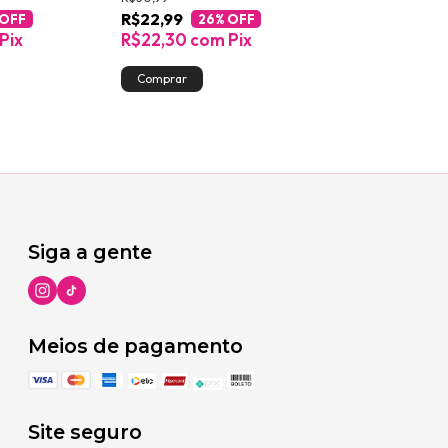
R$22,99
R$18,99
 OFF
26
% OFF
10
%
Pix
R$22,30
com
Pix
R$18,42
com
Só restam
4
em es
Siga a gente
Meios de pagamento
Site seguro