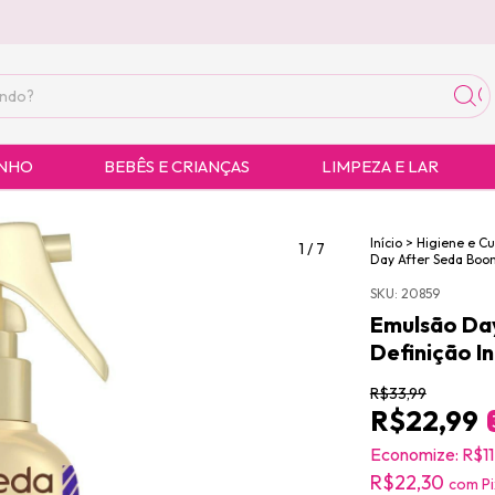
ANHO
BEBÊS E CRIANÇAS
LIMPEZA E LAR
Início
>
Higiene e C
1
/
7
Day After Seda Boo
SKU:
20859
Emulsão Da
Definição I
R$33,99
R$22,99
Economize:
R$1
R$22,30
com
Pi