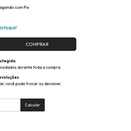
agando com Pix
estoque!
otegida
cuidados durante toda a compra.
evoluções
ar, você pode trocar ou devolver.
:
Alterar CEP
Calcular