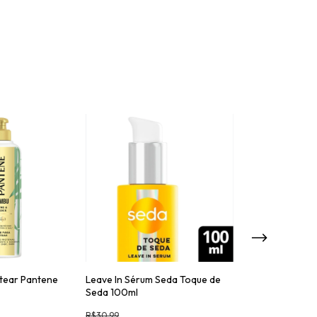
tear Pantene
Leave In Sérum Seda Toque de
Creme para Pen
Seda 100ml
Pro-V Colágen
R$30,99
R$21,09