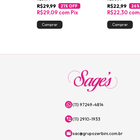
R$29,99
R$22,99
OFF
21
% OFF
26
%
Pix
R$29,09
com
Pix
R$22,30
com
(11) 97249-4814
(11) 2910-1933
sac@grupozerbini.com.br