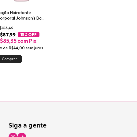
oção Hidratante
orporal Johnson's Baby
egular 400ml
$103,49
$87,99
15
% OFF
$85,35
com
Pix
x
de
R$44,00
sem juros
Siga a gente