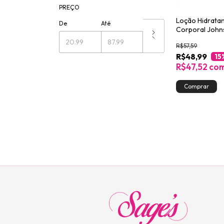
PREÇO
Loção Hidrata
De
Até
Corporal John
Regular 200ml
R$57,59
R$48,99
15
R$47,52
co