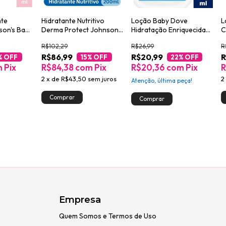
nte
Hidratante Nutritivo
Loção Baby Dove
L
son's Baby
Derma Protect Johnson's
Hidratação Enriquecida
C
Baby 200ml
200ml
R
R$102,29
R$26,99
R
R$86,99
R$20,99
R
% OFF
15
% OFF
22
% OFF
m
Pix
R$84,38
com
Pix
R$20,36
com
Pix
R
2
x
de
R$43,50
sem juros
2
Atenção, última peça!
Empresa
Quem Somos e Termos de Uso