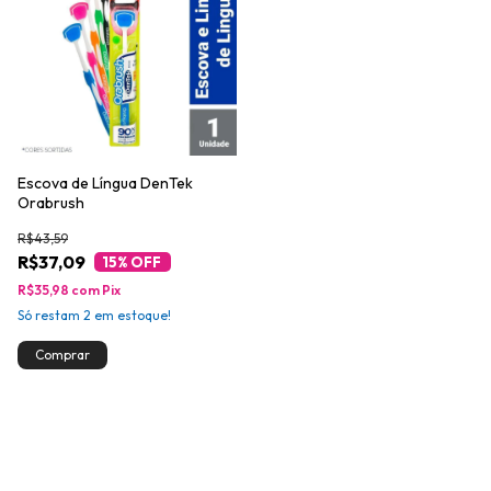
Escova de Língua DenTek
Orabrush
R$43,59
R$37,09
15
% OFF
R$35,98
com
Pix
Só restam
2
em estoque!