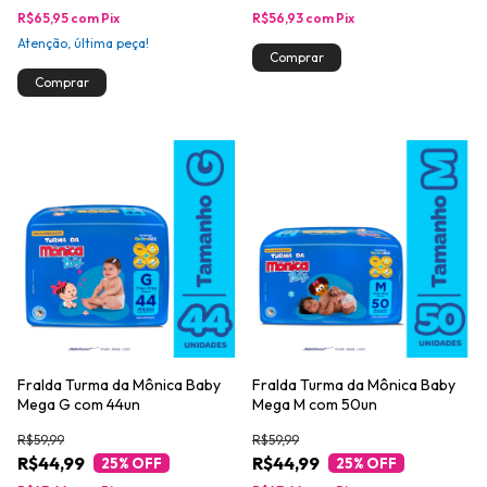
R$65,95
com
Pix
R$56,93
com
Pix
Atenção, última peça!
Fralda Turma da Mônica Baby
Fralda Turma da Mônica Baby
Mega G com 44un
Mega M com 50un
R$59,99
R$59,99
R$44,99
R$44,99
25
% OFF
25
% OFF