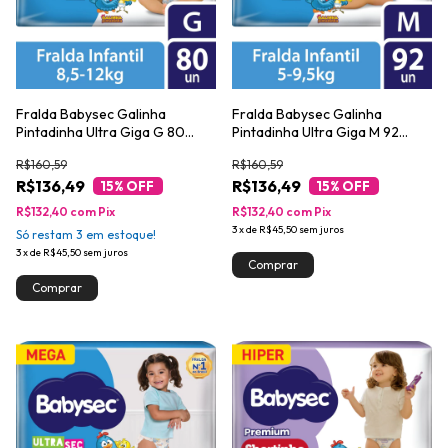
Fralda Babysec Galinha
Fralda Babysec Galinha
Pintadinha Ultra Giga G 80
Pintadinha Ultra Giga M 92
Unidades
Unidades
R$160,59
R$160,59
R$136,49
R$136,49
15
% OFF
15
% OFF
R$132,40
com
Pix
R$132,40
com
Pix
3
x
de
R$45,50
sem juros
Só restam
3
em estoque!
3
x
de
R$45,50
sem juros