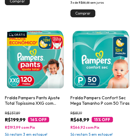
3
x
de
R$66,66
sem juros
GRÁTIS
Fralda Pampers Pants Ajuste
Fralda Pampers Confort Sec
Total Topíssima XXG com
Mega Tamanho P com 50 Tiras
120un
R$237,89
R$81,19
R$199,99
R$68,99
16
% OFF
15
% OFF
R$193,99
com
Pix
R$66,92
com
Pix
Só restam
3
em estoque!
Só restam
5
em estoque!