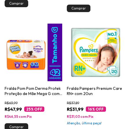
Fralda Pom Pom Derma Protek
Fralda Pampers Premium Care
Proteção de Mãe Mega G com
RN+ com 20un
42un
R$63,99
R$37,89
R$47,99
R$31,99
25
% OFF
16
% OFF
R$46,55
com
Pix
R$31,03
com
Pix
Atenção, última peça!