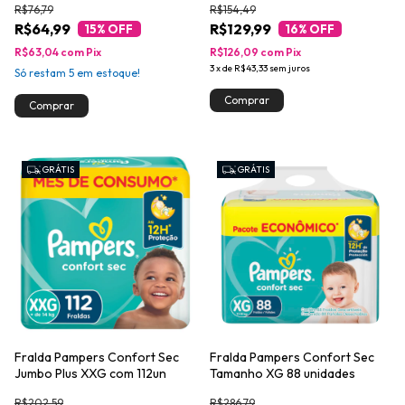
R$76,79
R$154,49
R$64,99
R$129,99
15
% OFF
16
% OFF
R$63,04
com
Pix
R$126,09
com
Pix
3
x
de
R$43,33
sem juros
Só restam
5
em estoque!
GRÁTIS
GRÁTIS
Fralda Pampers Confort Sec
Fralda Pampers Confort Sec
Jumbo Plus XXG com 112un
Tamanho XG 88 unidades
R$202,59
R$286,79