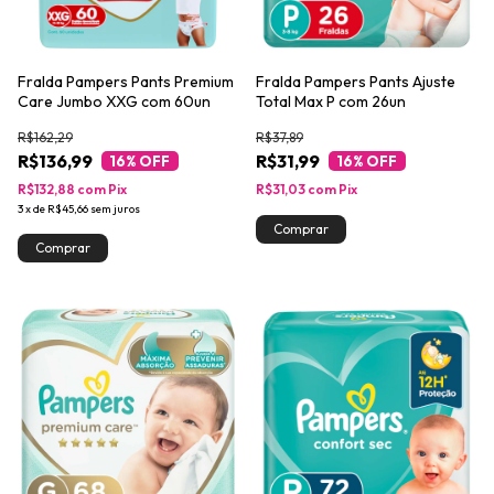
Fralda Pampers Pants Premium
Fralda Pampers Pants Ajuste
Care Jumbo XXG com 60un
Total Max P com 26un
R$162,29
R$37,89
R$136,99
R$31,99
16
% OFF
16
% OFF
R$132,88
com
Pix
R$31,03
com
Pix
3
x
de
R$45,66
sem juros