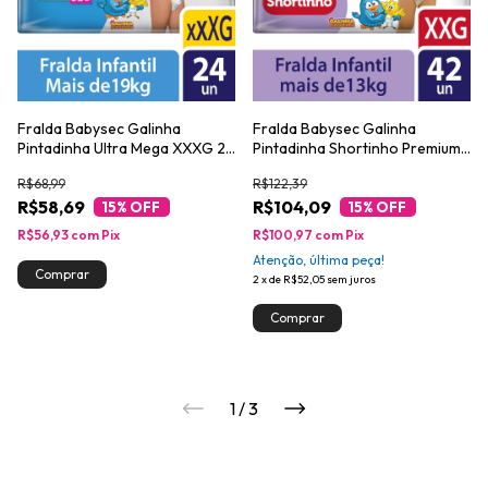
Fralda Babysec Galinha
Fralda Babysec Galinha
Pintadinha Ultra Mega XXXG 24
Pintadinha Shortinho Premium
Unidades
Hiper XXG 42 Unidades
R$68,99
R$122,39
R$58,69
R$104,09
15
% OFF
15
% OFF
R$56,93
com
Pix
R$100,97
com
Pix
Atenção, última peça!
2
x
de
R$52,05
sem juros
1
/
3