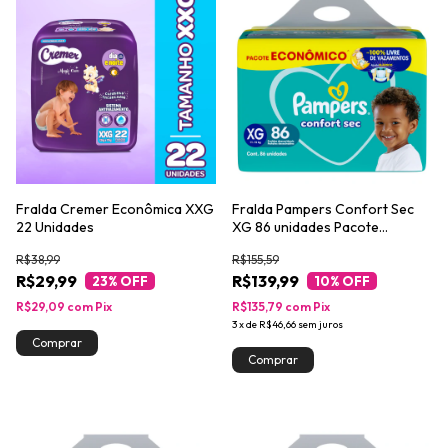
Fralda Cremer Econômica XXG
Fralda Pampers Confort Sec
22 Unidades
XG 86 unidades Pacote
Econômico
R$38,99
R$155,59
R$29,99
R$139,99
23
% OFF
10
% OFF
R$29,09
com
Pix
R$135,79
com
Pix
3
x
de
R$46,66
sem juros