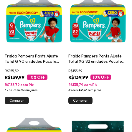
Fralda Pampers Pants Ajuste
Fralda Pampers Pants Ajuste
Total G 90 unidades Pacote
Total XG 82 unidades Pacote
Econômico
Econômico
R$155,59
R$155,59
R$139,99
R$139,99
10
% OFF
10
% OFF
R$135,79
com
Pix
R$135,79
com
Pix
3
x
de
R$46,66
sem juros
3
x
de
R$46,66
sem juros