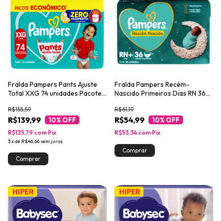
Fralda Pampers Pants Ajuste
Fralda Pampers Recém-
Total XXG 74 unidades Pacote
Nascido Primeiros Dias RN 36
Econômico
unidades
R$155,59
R$61,19
R$139,99
R$54,99
10
% OFF
10
% OFF
R$135,79
com
Pix
R$53,34
com
Pix
3
x
de
R$46,66
sem juros