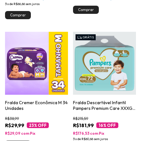
3
x
de
R$66,66
sem juros
GRÁTIS
Fralda Cremer Econômica M 34
Fralda Descartável Infantil
Unidades
Pampers Premium Care XXXG
Pacote 72 Unidades
R$38,99
R$215,59
R$29,99
R$181,99
23
% OFF
16
% OFF
R$29,09
com
Pix
R$176,53
com
Pix
3
x
de
R$60,66
sem juros