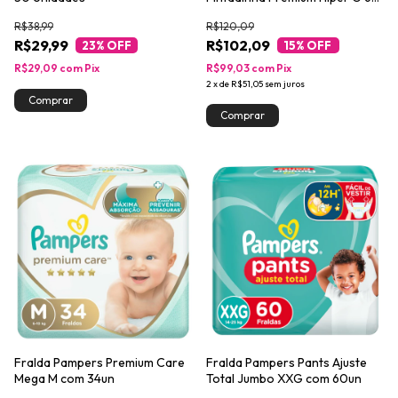
Unidades
R$38,99
R$120,09
R$29,99
R$102,09
23
% OFF
15
% OFF
R$29,09
com
Pix
R$99,03
com
Pix
2
x
de
R$51,05
sem juros
Fralda Pampers Premium Care
Fralda Pampers Pants Ajuste
Mega M com 34un
Total Jumbo XXG com 60un