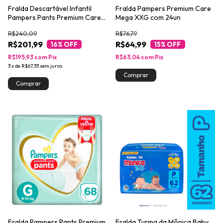
Fralda Descartável Infantil
Fralda Pampers Premium Care
Pampers Pants Premium Care
Mega XXG com 24un
XG Pacote 96 Unidades Leve
R$240,09
R$76,79
Mais Pague Menos
R$201,99
R$64,99
16
% OFF
15
% OFF
R$195,93
com
Pix
R$63,04
com
Pix
3
x
de
R$67,33
sem juros
Fralda Pampers Pants Premium
Fralda Turma da Mônica Baby