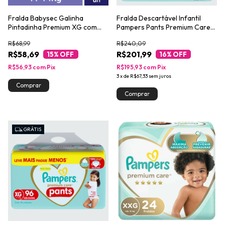
Fralda Babysec Galinha
Fralda Descartável Infantil
Pintadinha Premium XG com
Pampers Pants Premium Care
24un
XXG Pacote 90 Unidades Leve
R$68,99
R$240,09
Mais Pague Menos
R$58,69
R$201,99
15
% OFF
16
% OFF
R$56,93
com
Pix
R$195,93
com
Pix
3
x
de
R$67,33
sem juros
GRÁTIS