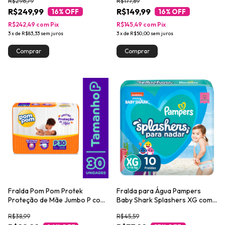
R$296,79
R$177,89
R$249,99
R$149,99
16
% OFF
16
% OFF
R$242,49
com
Pix
R$145,49
com
Pix
3
x
de
R$83,33
sem juros
3
x
de
R$50,00
sem juros
Fralda Pom Pom Protek
Fralda para Água Pampers
Proteção de Mãe Jumbo P com
Baby Shark Splashers XG com
30un
10un
R$38,99
R$45,59