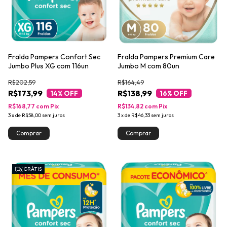
Fralda Pampers Confort Sec
Fralda Pampers Premium Care
Jumbo Plus XG com 116un
Jumbo M com 80un
R$202,59
R$164,49
R$173,99
R$138,99
14
% OFF
16
% OFF
R$168,77
com
Pix
R$134,82
com
Pix
3
x
de
R$58,00
sem juros
3
x
de
R$46,33
sem juros
GRÁTIS