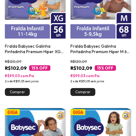
Fralda Babysec Galinha
Fralda Babysec Galinha
Pintadinha Premium Hiper XG
Pintadinha Premium Hiper M 68
56 Unidades
Unidades
R$120,09
R$120,09
R$102,09
R$102,09
15
% OFF
15
% OFF
R$99,03
com
Pix
R$99,03
com
Pix
2
x
de
R$51,05
sem juros
2
x
de
R$51,05
sem juros