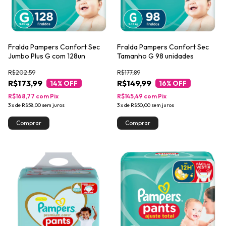
Fralda Pampers Confort Sec
Fralda Pampers Confort Sec
Jumbo Plus G com 128un
Tamanho G 98 unidades
R$202,59
R$177,89
R$173,99
R$149,99
14
% OFF
16
% OFF
R$168,77
com
Pix
R$145,49
com
Pix
3
x
de
R$58,00
sem juros
3
x
de
R$50,00
sem juros