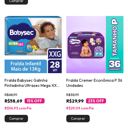
Fralda Babysec Galinha
Fralda Cremer Econômica P 36
Pintadinha Ultrasec Mega XXG
Unidades
com 28un
R$68,99
R$38,99
R$58,69
R$29,99
15
% OFF
23
% OFF
R$56,93
com
Pix
R$29,09
com
Pix