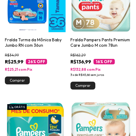
Fralda Turma da Mônica Baby
Fralda Pampers Pants Premium
Jumbo RN com 36un
Care Jumbo M com 78un
R$34,99
R$162,29
R$25,99
R$136,99
26
% OFF
16
% OFF
R$25,21
com
Pix
R$132,88
com
Pix
3
x
de
R$45,66
sem juros
GRÁTIS