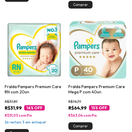
Fralda Pampers Premium Care
Fralda Pampers Premium Care
RN com 20un
Mega P com 40un
R$37,89
R$76,79
R$31,99
R$64,99
16
% OFF
15
% OFF
R$31,03
com
Pix
R$63,04
com
Pix
Só restam
3
em estoque!