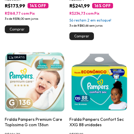
R$173,99
R$241,99
14
% OFF
16
% OFF
R$168,77
com
Pix
R$234,73
com
Pix
3
x
de
R$58,00
sem juros
Só restam
2
em estoque!
3
x
de
R$80,66
sem juros
GRÁTIS
Fralda Pampers Premium Care
Fralda Pampers Confort Sec
Topíssima G com 136un
XXG 88 unidades