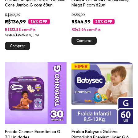
Care Jumbo G com 68un
Mega P com 62un
R$162,29
R$59,99
R$136,99
R$44,99
16
% OFF
25
% OFF
R$132,88
com
Pix
R$43,64
com
Pix
3
x
de
R$45,66
sem juros
Fralda Cremer Econômica G
Fralda Babysec Galinha
30 Unidades
Pintadinha Premium Hiper G 60