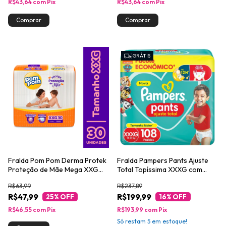
R$43,64
com
Pix
R$43,64
com
Pix
GRÁTIS
Fralda Pom Pom Derma Protek
Fralda Pampers Pants Ajuste
Proteção de Mãe Mega XXG
Total Topíssima XXXG com
com 30un
108un
R$63,99
R$237,89
R$47,99
R$199,99
25
% OFF
16
% OFF
R$46,55
com
Pix
R$193,99
com
Pix
Só restam
5
em estoque!