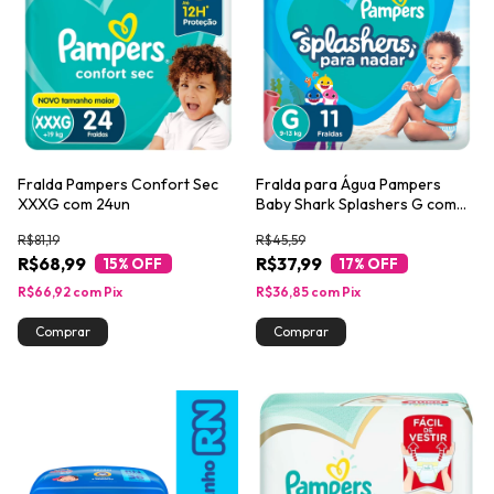
Fralda Pampers Confort Sec
Fralda para Água Pampers
XXXG com 24un
Baby Shark Splashers G com
11un
R$81,19
R$45,59
R$68,99
R$37,99
15
% OFF
17
% OFF
R$66,92
com
Pix
R$36,85
com
Pix