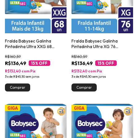
Fralda Babysec Galinha
Fralda Babysec Galinha
Pintadinha Ultra XXG 68
Pintadinha Ultra XG 76
Unidades
Unidades
R$160,59
R$160,59
R$136,49
R$136,49
15
% OFF
15
% OFF
R$132,40
com
Pix
R$132,40
com
Pix
3
x
de
R$45,50
sem juros
3
x
de
R$45,50
sem juros