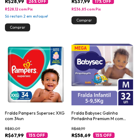
R$28,99
R$37,99
26
% OFF
17
% OFF
R$28,12
com
Pix
R$36,85
com
Pix
Só restam
2
em estoque!
Fralda Pampers Supersec XXG
Fralda Babysec Galinha
com 34un
Pintadinha Premium M com
32un
R$80,09
R$68,99
R$67,99
R$58,69
15
% OFF
15
% OFF