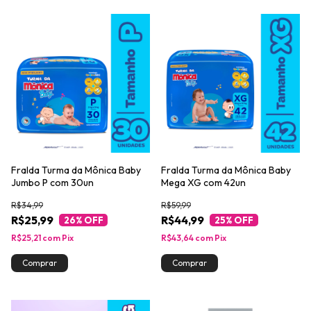
Fralda Turma da Mônica Baby
Fralda Turma da Mônica Baby
Jumbo P com 30un
Mega XG com 42un
R$34,99
R$59,99
R$25,99
R$44,99
26
% OFF
25
% OFF
R$25,21
com
Pix
R$43,64
com
Pix