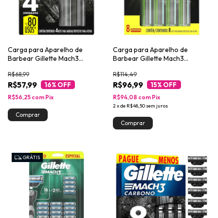
Carga para Aparelho de
Carga para Aparelho de
Barbear Gillette Mach3
Barbear Gillette Mach3
Carbono 4un Leve Mais Pague
Sensitive Leve 8 Pague 6
R$68,99
R$114,49
Menos
R$57,99
R$96,99
16
% OFF
15
% OFF
R$56,25
com
Pix
R$94,08
com
Pix
2
x
de
R$48,50
sem juros
GRÁTIS