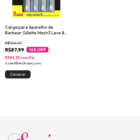
Carga para Aparelho de
Barbear Gillette Mach3 Leve 8
Pague 6
R$104,49
R$87,99
16
% OFF
R$85,35
com
Pix
2
x
de
R$44,00
sem juros