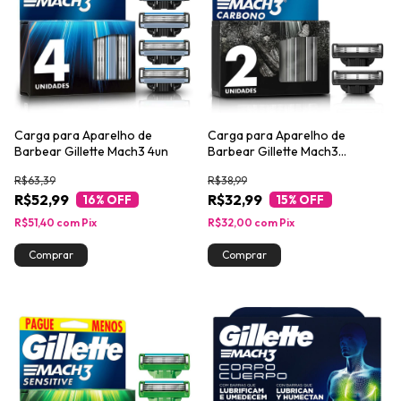
Carga para Aparelho de
Carga para Aparelho de
Barbear Gillette Mach3 4un
Barbear Gillette Mach3
Carbono 2un
R$63,39
R$38,99
R$52,99
R$32,99
16
% OFF
15
% OFF
R$51,40
com
Pix
R$32,00
com
Pix