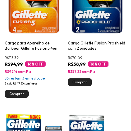
Carga para Aparelho de
Carga Gillette Fusion Proshield
Barbear Gillette Fusion5 4un
com 2 unidades
R$113,39
R$70,09
R$94,99
R$58,99
16
% OFF
16
% OFF
R$92,14
com
Pix
R$57,22
com
Pix
Só restam
3
em estoque!
2
x
de
R$47,50
sem juros