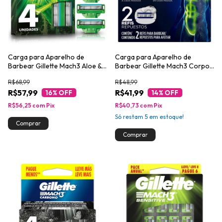
Carga para Aparelho de
Carga para Aparelho de
Barbear Gillette Mach3 Aloe &
Barbear Gillette Mach3 Corpo
Vitamina 4un
2un
R$68,99
R$48,99
R$57,99
R$41,99
16
% OFF
14
% OFF
R$56,25
com
Pix
R$40,73
com
Pix
Só restam
5
em estoque!