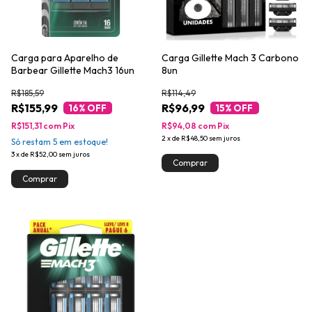
Carga para Aparelho de
Carga Gillette Mach 3 Carbono
Barbear Gillette Mach3 16un
8un
R$185,59
R$114,49
R$155,99
R$96,99
16
% OFF
15
% OFF
R$151,31
com
Pix
R$94,08
com
Pix
2
x
de
R$48,50
sem juros
Só restam
5
em estoque!
3
x
de
R$52,00
sem juros