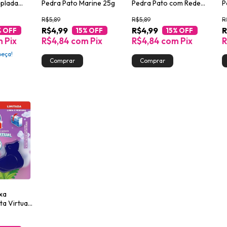
oplada
Pedra Pato Marine 25g
Pedra Pato com Rede
P
 de 40g
Protetora Pinho 25g
P
R$5,89
R$5,89
R
R$4,99
R$4,99
R
% OFF
15
% OFF
15
% OFF
m
Pix
R$4,84
com
Pix
R$4,84
com
Pix
R
peça!
xa
ta Virtual
 cada