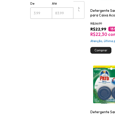
De
Até
Detergente San
para Caixa Ac
Pato Pinho 40
R$26,99
R$22,99
15
R$22,30
co
Atenção, última 
Detergente San