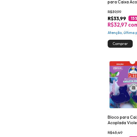
para Caixa Ac
Pato Pinho 2un
R$39,99
R$33,99
15
R$32,97
co
Atenção, última 
Bloco para Cai
Acoplada Viole
Pato 2un - 52g
R$43,49