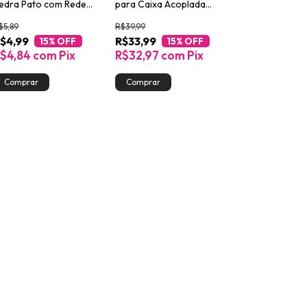
edra Pato com Rede
para Caixa Acoplada
rotetora Lavanda 25g
Pato Marine 2un de 40g
$5,89
R$39,99
$4,99
R$33,99
15
% OFF
15
% OFF
$4,84
com
Pix
R$32,97
com
Pix