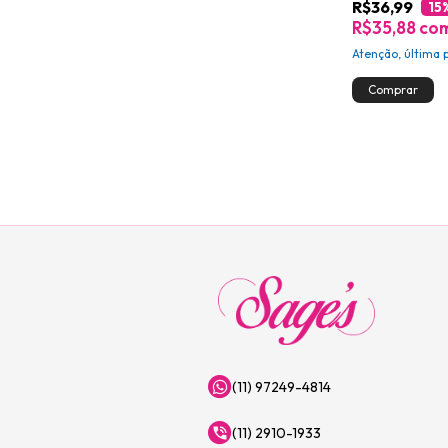
R$36,99
15
R$35,88
co
Atenção, última 
(11) 97249-4814
(11) 2910-1933