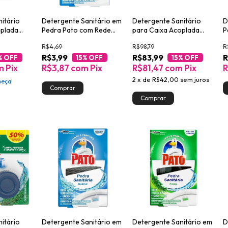
itário
Detergente Sanitário em
Detergente Sanitário
D
oplada
Pedra Pato com Rede
para Caixa Acoplada
P
g
Protetora Marine 25% de
Pato Profissional 6un
L
R$4,69
R$98,79
R
Desconto
R$3,99
R$83,99
R
% OFF
15
% OFF
15
% OFF
m
Pix
R$3,87
com
Pix
R$81,47
com
Pix
R
2
x
de
R$42,00
sem juros
peça!
itário
Detergente Sanitário em
Detergente Sanitário em
D