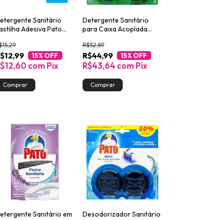
etergente Sanitário
Detergente Sanitário
astilha Adesiva Pato
para Caixa Acoplada
avanda 3un
Pato Pinho 40g Leve 3
$15,29
R$52,89
Pague 2
$12,99
R$44,99
15
% OFF
15
% OFF
$12,60
com
Pix
R$43,64
com
Pix
etergente Sanitário em
Desodorizador Sanitário