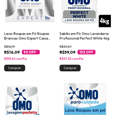
Lava-Roupas em Pó Roupas
Sabão em Pó Omo Lavanderia
Brancas Omo Expert Caixa
Profissional Perfect White 4kg
720g
R$16,99
R$69,49
R$16,09
R$59,09
5
% OFF
15
% OFF
R$15,61
com
Pix
R$57,32
com
Pix