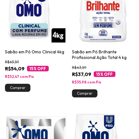
Sabão em Pó Omo Clinical 4kg
Sabão em Pó Brilhante
Profissional Ação Total 4 kg
R$63,59
R$43,59
R$54,09
15
% OFF
R$37,09
15
% OFF
R$52,47
com
Pix
R$35,98
com
Pix