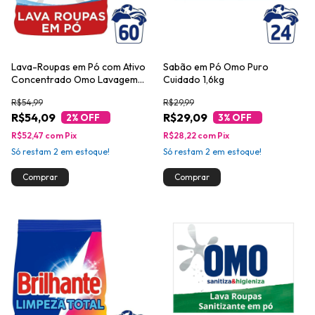
Lava-Roupas em Pó com Ativo
Sabão em Pó Omo Puro
Concentrado Omo Lavagem
Cuidado 1,6kg
Perfeita Pacote 4kg Tamanho
R$54,99
R$29,99
Família
R$54,09
R$29,09
2
% OFF
3
% OFF
R$52,47
com
Pix
R$28,22
com
Pix
Só restam
2
em estoque!
Só restam
2
em estoque!