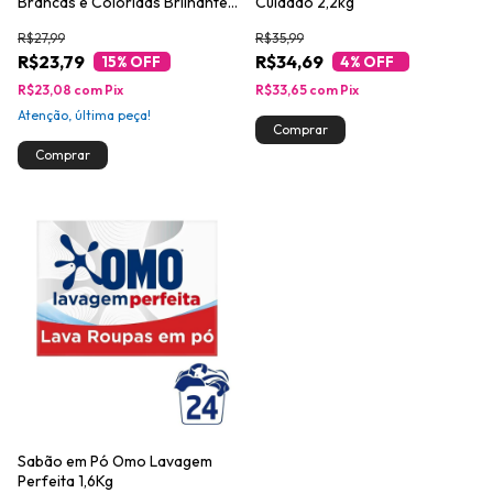
Brancas e Coloridas Brilhante
Cuidado 2,2kg
Limpeza Total Caixa 2,2kg
R$27,99
R$35,99
Tamanho Família
R$23,79
R$34,69
15
% OFF
4
% OFF
R$23,08
com
Pix
R$33,65
com
Pix
Atenção, última peça!
Sabão em Pó Omo Lavagem
Perfeita 1,6Kg