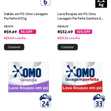
Sabão em Pó Omo Lavagem
Lava Roupas em Pó Omo
Perfeita 400g
Lavagem Perfeita Sanitiza &
Higieniza 2,2kg
R$9,99
R$35,99
R$9,69
R$32,49
3
% OFF
10
% OFF
R$9,40
com
Pix
R$31,52
com
Pix