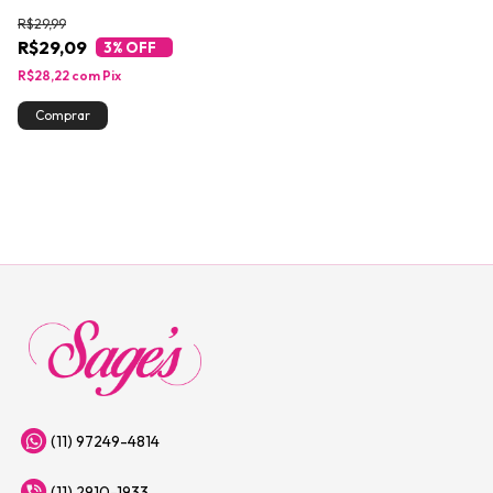
R$29,99
R$29,09
3
% OFF
R$28,22
com
Pix
(11) 97249-4814
(11) 2910-1933