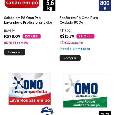
Sabão em Pó Omo Pro
Sabão em Pó Omo Puro
Lavanderia Profissional 5,6kg
Cuidado 800g
R$91,89
R$16,99
R$78,09
R$15,79
15
% OFF
7
% OFF
R$75,75
com
Pix
R$15,32
com
Pix
Atenção, última peça!