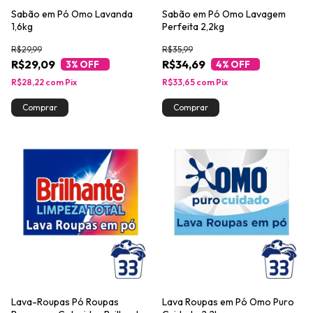
Sabão em Pó Omo Lavanda
Sabão em Pó Omo Lavagem
1,6kg
Perfeita 2,2kg
R$29,99
R$35,99
R$29,09
R$34,69
3
% OFF
4
% OFF
R$28,22
com
Pix
R$33,65
com
Pix
Lava-Roupas Pó Roupas
Lava Roupas em Pó Omo Puro