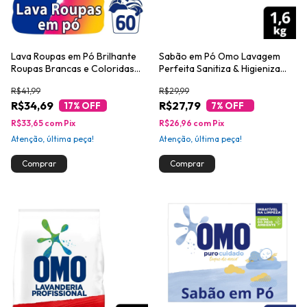
Lava Roupas em Pó Brilhante
Sabão em Pó Omo Lavagem
Roupas Brancas e Coloridas
Perfeita Sanitiza & Higieniza
Limpeza Total 4kg
1,6kg
R$41,99
R$29,99
R$34,69
R$27,79
17
% OFF
7
% OFF
R$33,65
com
Pix
R$26,96
com
Pix
Atenção, última peça!
Atenção, última peça!