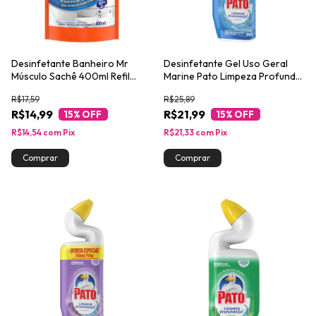
Desinfetante Banheiro Mr
Desinfetante Gel Uso Geral
Músculo Sachê 400ml Refil
Marine Pato Limpeza Profunda
Econômico
Squeeze 750ml
R$17,59
R$25,89
R$14,99
R$21,99
15
% OFF
15
% OFF
R$14,54
com
Pix
R$21,33
com
Pix