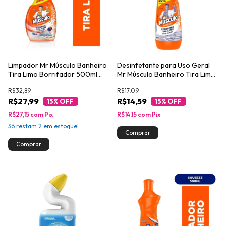
Limpador Mr Músculo Banheiro
Desinfetante para Uso Geral
Tira Limo Borrifador 500ml
Mr Músculo Banheiro Tira Limo
30% de Desconto
500ml 20% de Desconto
R$32,89
R$17,09
R$27,99
R$14,59
15
% OFF
15
% OFF
R$27,15
com
Pix
R$14,15
com
Pix
Só restam
2
em estoque!