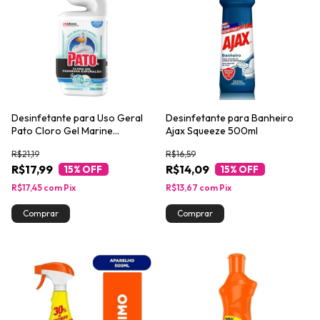
Desinfetante para Uso Geral
Desinfetante para Banheiro
Pato Cloro Gel Marine
Ajax Squeeze 500ml
Poderosa Espumação 500ml
R$21,19
R$16,59
R$17,99
R$14,09
15
% OFF
15
% OFF
R$17,45
com
Pix
R$13,67
com
Pix