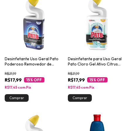
Desinfetante Uso Geral Pato
Desinfetante para Uso Geral
Poderoso Removedor de
Pato Cloro Gel Ativo Citrus
Manchas Squeeze 500ml
Poderosa Espumação Squeeze
R$21,19
R$21,19
500ml
R$17,99
R$17,99
15
% OFF
15
% OFF
R$17,45
com
Pix
R$17,45
com
Pix