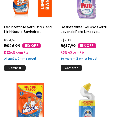
Desinfetante para Uso Geral
Desinfetante Gel Uso Geral
Mr Músculo Banheiro
Lavanda Pato Limpeza
Borrifador 500ml
Profunda Squeeze 500ml
R$31,69
R$21,19
R$26,99
R$17,99
15
% OFF
15
% OFF
R$26,18
com
Pix
R$17,45
com
Pix
Atenção, última peça!
Só restam
2
em estoque!