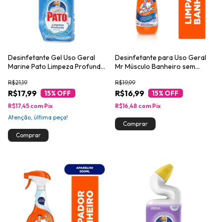
Desinfetante Gel Uso Geral
Desinfetante para Uso Geral
Marine Pato Limpeza Profunda
Mr Músculo Banheiro sem
Squeeze 500ml
Cloro 500ml
R$21,19
R$19,99
R$17,99
R$16,99
15
% OFF
15
% OFF
R$17,45
com
Pix
R$16,48
com
Pix
Atenção, última peça!