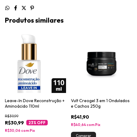
Produtos similares
Leave-In Dove Reconstrução +
Vult Creogel 3 em 1 Ondulados
Aminoácido 110ml
e Cachos 250g
R$39,99
R$41,90
R$30,99
23
% OFF
R$40,64
com
Pix
R$30,06
com
Pix