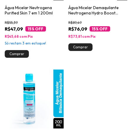
Água Micelar Neutrogena
Água Micelar Demaquilante
Purified Skin 7 em 1 200ml
Neutrogena Hydro Boost
400ml
R$55,39
R$89,49
R$47,09
R$76,09
15
% OFF
15
% OFF
R$45,68
com
Pix
R$73,81
com
Pix
Só restam
3
em estoque!