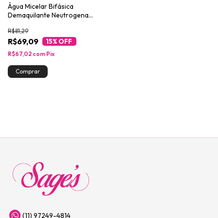
Água Micelar Bifásica
Demaquilante Neutrogena
Hydro Boost 200ml
R$81,29
R$69,09
15
% OFF
R$67,02
com
Pix
(11) 97249-4814