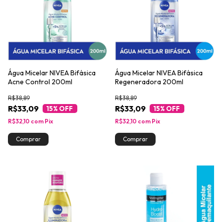
Água Micelar NIVEA Bifásica
Água Micelar NIVEA Bifásica
Acne Control 200ml
Regeneradora 200ml
R$38,89
R$38,89
R$33,09
R$33,09
15
% OFF
15
% OFF
R$32,10
com
Pix
R$32,10
com
Pix