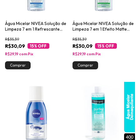
Água Micelar NIVEA Solução de
Água Micelar NIVEA Solução de
Limpeza 7 em 1 Refrescante
Limpeza 7 em 1 Efeito Matte
200ml
200ml
R$35,39
R$35,39
R$30,09
R$30,09
15
% OFF
15
% OFF
R$29,19
com
Pix
R$29,19
com
Pix