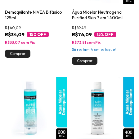
Demaquilante NIVEA Bifásico
Água Micelar Neutrogena
125ml
Purified Skin 7 em 1 400ml
R$40,09
R$89,49
R$34,09
R$76,09
15
% OFF
15
% OFF
R$33,07
com
Pix
R$73,81
com
Pix
Só restam
4
em estoque!