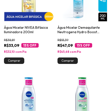
Água Micelar NIVEA Bifásica
Água Micelar Demaquilante
Iluminadora 200ml
Neutrogena Hydro Boost
200ml
R$38,89
R$55,39
R$33,09
R$47,09
15
% OFF
15
% OFF
R$32,10
com
Pix
R$45,68
com
Pix