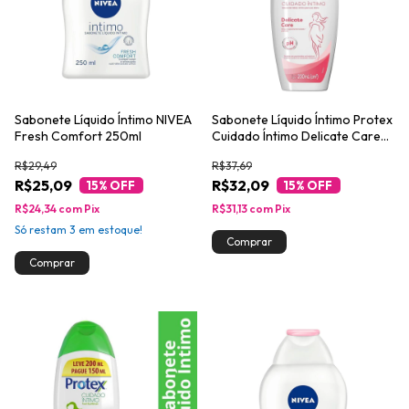
Sabonete Líquido Íntimo NIVEA
Sabonete Líquido Íntimo Protex
Fresh Comfort 250ml
Cuidado Íntimo Delicate Care
200ml
R$29,49
R$37,69
R$25,09
R$32,09
15
% OFF
15
% OFF
R$24,34
com
Pix
R$31,13
com
Pix
Só restam
3
em estoque!