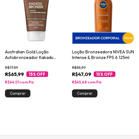
Australian Gold Loção
Loção Bronzeadora NIVEA SUN
Autobronzeador Kakadu
Intense & Bronze FPS 6 125ml
Bronzer 120ml
R$77,59
R$55,39
R$65,99
R$47,09
15
% OFF
15
% OFF
R$64,01
com
Pix
R$45,68
com
Pix