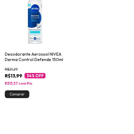
Desodorante Aerossol NIVEA
Derma Control Defende 150ml
R$21,29
R$13,99
34
% OFF
R$13,57
com
Pix