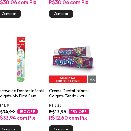
R$30,06
com
Pix
R$30,06
com
Pix
scova de Dentes Infantil
Creme Dental Infantil
olgate My First Sem
Colgate Tandy Uva
lúor
Ventura 50g
$41,19
R$15,29
$34,99
R$12,99
15
% OFF
15
% OFF
$33,94
com
Pix
R$12,60
com
Pix