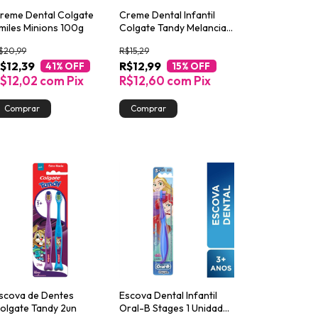
reme Dental Colgate
Creme Dental Infantil
miles Minions 100g
Colgate Tandy Melancia
50g
$20,99
R$15,29
$12,39
R$12,99
41
% OFF
15
% OFF
$12,02
com
Pix
R$12,60
com
Pix
scova de Dentes
Escova Dental Infantil
olgate Tandy 2un
Oral-B Stages 1 Unidade