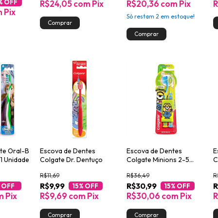
% OFF
R$24,05
com
Pix
R$20,36
com
Pix
m
Pix
Só restam
2
em estoque!
te Oral-B
Escova de Dentes
Escova de Dentes
E
1 Unidade
Colgate Dr. Dentuço
Colgate Minions 2-5
C
Anos 2un
F
R$11,69
R$36,49
R
R$9,99
R$30,99
R
 OFF
15
% OFF
15
% OFF
m
Pix
R$9,69
com
Pix
R$30,06
com
Pix
R