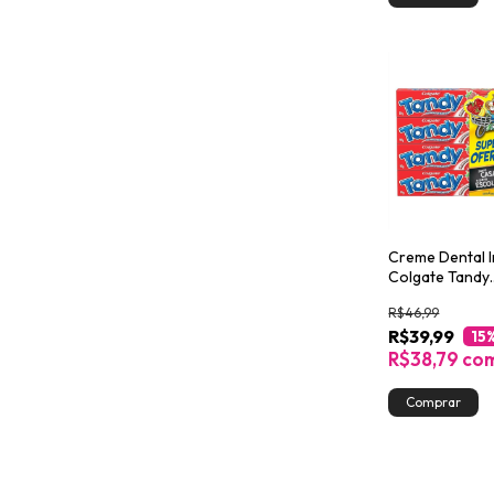
Creme Dental I
Colgate Tandy
Morangostoso
R$46,99
50g
R$39,99
15
R$38,79
co