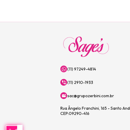
(11) 97249-4814
(11) 2910-1933
sac@grupozerbini.com.br
Rua Ângelo Franchini, 165 - Santo An
CEP:09290-416