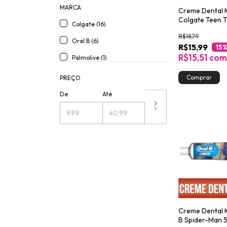
MARCA
Creme Dental 
Colgate Teen 
Colgate (16)
60g
R$18,79
Oral B (6)
R$15,99
15
%
R$15,51
co
Palmolive (1)
PREÇO
De
Até
Creme Dental K
B Spider-Man 