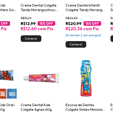
Kids
Creme Dental Colgate
Creme Dental Infantil
C
Titans Go
Tandy Morangostoso
Colgate Tandy Morango
S
50g
2un de 50g
R$15,29
R$24,69
R
R$12,99
R$20,99
R
 OFF
15
% OFF
15
% OFF
m
Pix
R$12,60
com
Pix
R$20,36
com
Pix
R
Só restam
2
em estoque!
ids Oral-
Creme Dental Kids
Escova de Dentes
E
50g
Colgate Agnes 60g
Colgate Smiles Minions
C