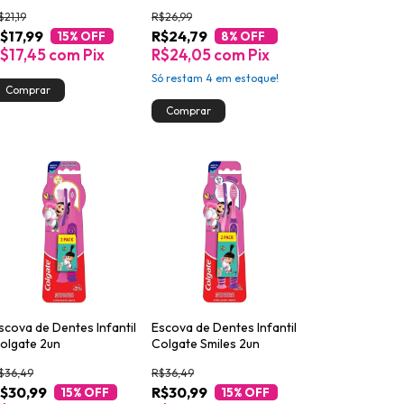
(3+ anos)
$21,19
R$26,99
$17,99
R$24,79
15
% OFF
8
% OFF
$17,45
com
Pix
R$24,05
com
Pix
Só restam
4
em estoque!
scova de Dentes Infantil
Escova de Dentes Infantil
olgate 2un
Colgate Smiles 2un
$36,49
R$36,49
$30,99
R$30,99
15
% OFF
15
% OFF