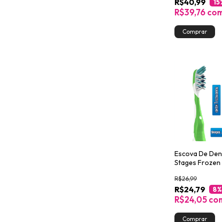
R$40,99
15
R$39,76
co
Escova De Den
Stages Frozen 
R$26,99
R$24,79
8
%
R$24,05
co