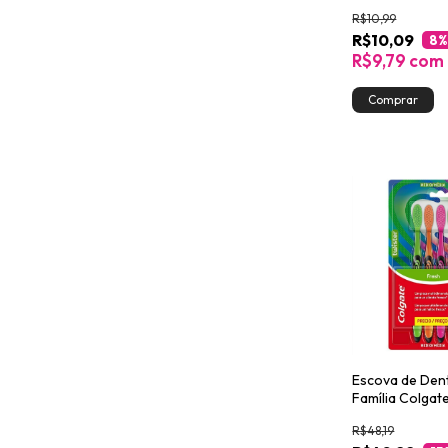
R$10,99
R$10,09
8
%
R$9,79
com
Escova de Den
Família Colgat
5un
R$48,19