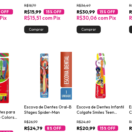
6+ Anos 2un
R$18,79
R$36,49
R
R$15,99
R$30,99
R
 OFF
15
% OFF
15
% OFF
Pix
R$15,51
com
Pix
R$30,06
com
Pix
R
Escova de Dentes Oral-B
Escova de Dentes Infantil
E
tes para
Stages Spider-Man
Colgate Smiles Teen
C
e Colors
Titans Go 6+ Anos
R$26,99
R$24,69
R
R$24,79
R$20,99
R
8
% OFF
15
% OFF