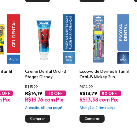
nfantil
Creme Dental Oral-B
Escova de Dentes Infantil
Stages Disney
Oral-B Mickey 2un
 4un de
Frozen/Spiderman 100g
R$15,99
R$14,99
R$14,19
R$13,79
% OFF
11
% OFF
8
% OFF
m
Pix
R$13,76
com
Pix
R$13,38
com
Pix
Atenção, última peça!
Atenção, última peça!