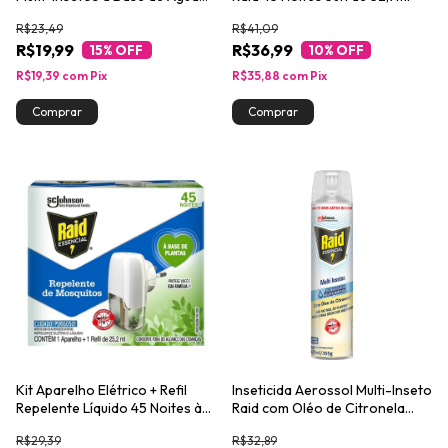
285ml
R$23,49
R$41,09
R$19,99
R$36,99
15
% OFF
10
% OFF
R$19,39
com
Pix
R$35,88
com
Pix
Kit Aparelho Elétrico + Refil
Inseticida Aerossol Multi-Inseto
Repelente Líquido 45 Noites à
Raid com Oléo de Citronela
Base de Plantas Raid Essencial
Essencial 420ml
R$29,39
R$32,89
25,2ml