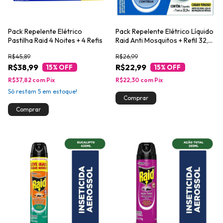
Pack Repelente Elétrico
Pack Repelente Elétrico Líquido
Pastilha Raid 4 Noites + 4 Refis
Raid Anti Mosquitos + Refil 32,9
ml
R$45,89
R$26,99
R$38,99
R$22,99
15
% OFF
15
% OFF
R$37,82
com
Pix
R$22,30
com
Pix
Só restam
5
em estoque!