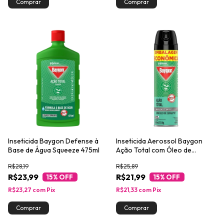
Inseticida Baygon Defense à
Inseticida Aerossol Baygon
Base de Água Squeeze 475ml
Ação Total com Óleo de
Eucalipto 360ml Embalagem
R$28,19
R$25,89
Econômica
R$23,99
R$21,99
15
% OFF
15
% OFF
R$23,27
com
Pix
R$21,33
com
Pix