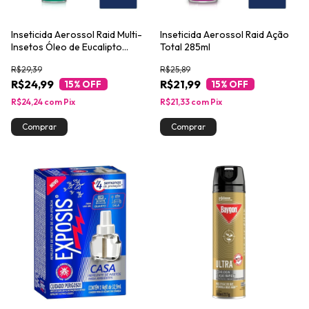
Inseticida Aerossol Raid Multi-
Inseticida Aerossol Raid Ação
Insetos Óleo de Eucalipto
Total 285ml
420ml Leve Mais Pague Menos
R$29,39
R$25,89
R$24,99
R$21,99
15
% OFF
15
% OFF
R$24,24
com
Pix
R$21,33
com
Pix