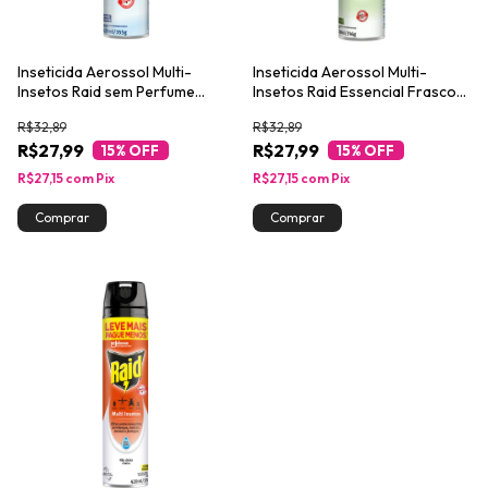
Inseticida Aerossol Multi-
Inseticida Aerossol Multi-
Insetos Raid sem Perfume
Insetos Raid Essencial Frasco
Essencial 420ml
420ml Spray
R$32,89
R$32,89
R$27,99
R$27,99
15
% OFF
15
% OFF
R$27,15
com
Pix
R$27,15
com
Pix