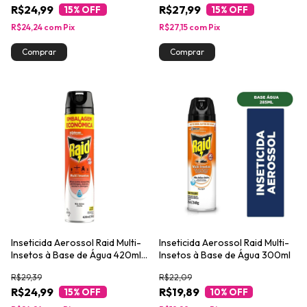
R$24,99
R$27,99
15
% OFF
15
% OFF
R$24,24
com
Pix
R$27,15
com
Pix
Inseticida Aerossol Raid Multi-
Inseticida Aerossol Raid Multi-
Insetos à Base de Água 420ml
Insetos à Base de Água 300ml
Embalagem Econômica
R$29,39
R$22,09
R$24,99
R$19,89
15
% OFF
10
% OFF