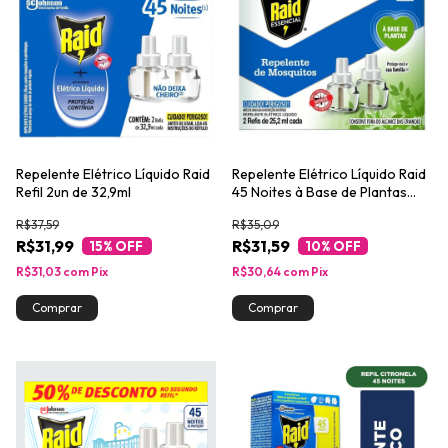
Repelente Elétrico Líquido Raid
Repelente Elétrico Líquido Raid
Refil 2un de 32,9ml
45 Noites à Base de Plantas
Essencial Caixa 2 Unidades
R$37,59
R$35,09
25,2ml Cada Refil Embalagem
R$31,99
R$31,59
Econômica
15
% OFF
10
% OFF
R$31,03
com
Pix
R$30,64
com
Pix