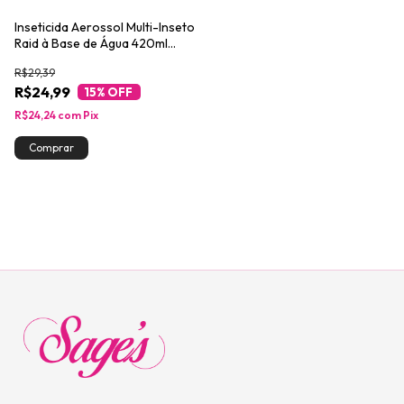
Inseticida Aerossol Multi-Inseto
Raid à Base de Água 420ml
Leve Mais Pague Menos
R$29,39
R$24,99
15
% OFF
R$24,24
com
Pix