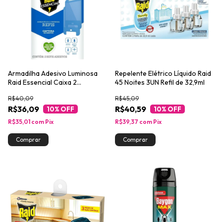
Armadilha Adesivo Luminosa
Repelente Elétrico Líquido Raid
Raid Essencial Caixa 2
45 Noites 3UN Refil de 32,9ml
Unidades Refil
R$40,09
R$45,09
R$36,09
R$40,59
10
% OFF
10
% OFF
R$35,01
com
Pix
R$39,37
com
Pix