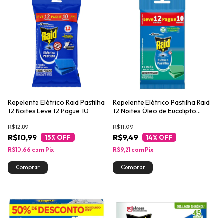
Repelente Elétrico Raid Pastilha
Repelente Elétrico Pastilha Raid
12 Noites Leve 12 Pague 10
12 Noites Óleo de Eucalipto
Leve 12 Pague 10
R$12,89
R$11,09
R$10,99
R$9,49
15
% OFF
14
% OFF
R$10,66
com
Pix
R$9,21
com
Pix