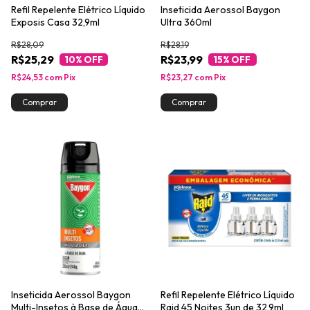
Refil Repelente Elétrico Líquido
Inseticida Aerossol Baygon
Exposis Casa 32,9ml
Ultra 360ml
R$28,09
R$28,19
R$25,29
R$23,99
10
% OFF
15
% OFF
R$24,53
com
Pix
R$23,27
com
Pix
Inseticida Aerossol Baygon
Refil Repelente Elétrico Líquido
Multi-Insetos à Base de Água
Raid 45 Noites 3un de 32,9ml