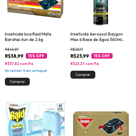
Inseticida Isca Raid Mata
Inseticida Aerossol Baygon
Baratas 6un de 2,6g
Max à Base de Água 360ml
Spray
R$45,89
R$28,19
R$38,99
R$23,99
15
% OFF
15
% OFF
R$37,82
com
Pix
R$23,27
com
Pix
Só restam
5
em estoque!