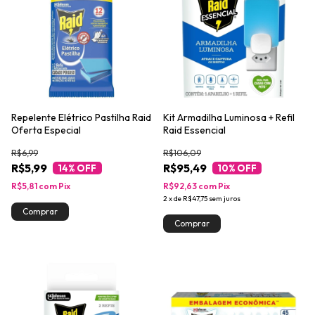
Repelente Elétrico Pastilha Raid
Kit Armadilha Luminosa + Refil
Oferta Especial
Raid Essencial
R$6,99
R$106,09
R$5,99
R$95,49
14
% OFF
10
% OFF
R$5,81
com
Pix
R$92,63
com
Pix
2
x
de
R$47,75
sem juros