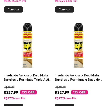
R$24,24
com
Pix
R$19,29
com
Pix
Inseticida Aerossol Raid Mata
Inseticida Aerossol Raid Mata
Baratas e Formigas Tripla Ação
Baratas e Formigas à Base de
420ml Leve Mais Pague Menos
Água 420ml Embalagem
R$32,89
R$32,89
Econômica
R$27,99
R$27,99
15
% OFF
15
% OFF
R$27,15
com
Pix
R$27,15
com
Pix