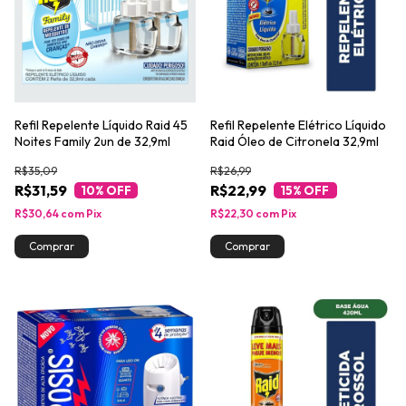
Refil Repelente Líquido Raid 45
Refil Repelente Elétrico Líquido
Noites Family 2un de 32,9ml
Raid Óleo de Citronela 32,9ml
R$35,09
R$26,99
R$31,59
R$22,99
10
% OFF
15
% OFF
R$30,64
com
Pix
R$22,30
com
Pix