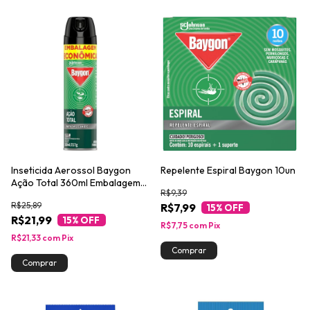
Inseticida Aerossol Baygon
Repelente Espiral Baygon 10un
Ação Total 360ml Embalagem
R$9,39
Econômica
R$25,89
R$7,99
15
% OFF
R$21,99
15
% OFF
R$7,75
com
Pix
R$21,33
com
Pix