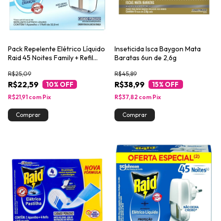
Pack Repelente Elétrico Líquido
Inseticida Isca Baygon Mata
Raid 45 Noites Family + Refil
Baratas 6un de 2,6g
32,9ml
R$25,09
R$45,89
R$22,59
R$38,99
10
% OFF
15
% OFF
R$21,91
com
Pix
R$37,82
com
Pix