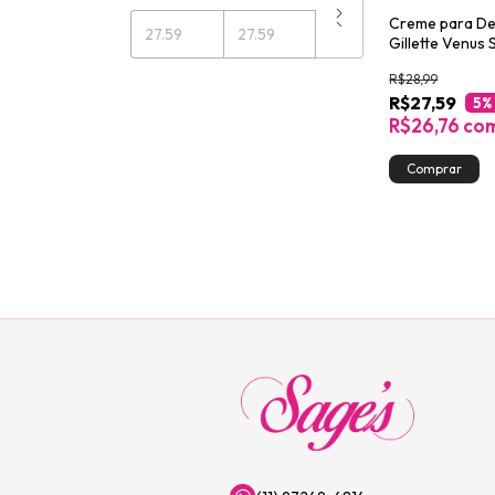
Creme para De
Gillette Venus
e Maciez 150ml
R$28,99
R$27,59
5
%
R$26,76
co