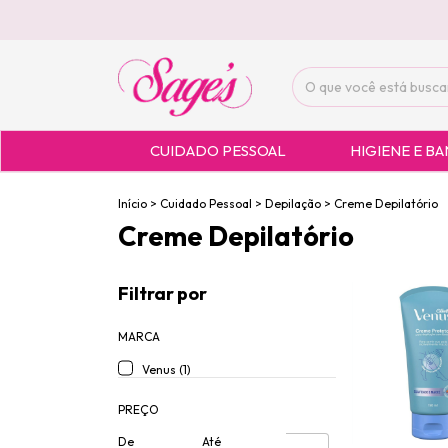
CUIDADO PESSOAL
HIGIENE E B
Início
>
Cuidado Pessoal
>
Depilação
>
Creme Depilatório
Creme Depilatório
Filtrar por
MARCA
Venus (1)
PREÇO
De
Até