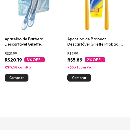
Aparelho de Barbear
Aparelho de Barbear
Descartável Gillette
Descartável Gillette Probak II
Prestobarba3 Cool 2 Unidades
2un
R$21,99
R$5,99
R$20,19
R$5,89
8
% OFF
2
% OFF
R$19,58
com
Pix
R$5,71
com
Pix