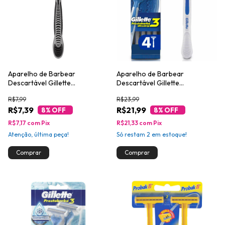
Aparelho de Barbear
Aparelho de Barbear
Descartável Gillette
Descartável Gillette
Prestobarba3 1un
Prestobarba UltraGrip3 4un
R$7,99
R$23,99
R$7,39
R$21,99
8
% OFF
8
% OFF
R$7,17
com
Pix
R$21,33
com
Pix
Atenção, última peça!
Só restam
2
em estoque!