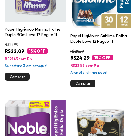
Papel Higiênico Mimmo Folha
Dupla 30m Leve 12 Pague 11
Papel Higiênico Sublime Folha
Dupla Leve 12 Pague 11
R$25,99
R$22,09
15
% OFF
R$28,59
R$24,29
15
% OFF
R$21,43
com
Pix
R$23,56
com
Pix
Só restam
3
em estoque!
Atenção, última peça!