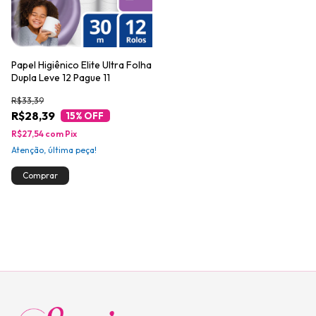
Papel Higiênico Elite Ultra Folha
Dupla Leve 12 Pague 11
R$33,39
R$28,39
15
% OFF
R$27,54
com
Pix
Atenção, última peça!