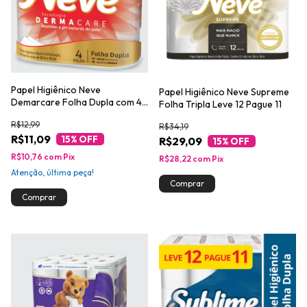
Papel Higiênico Neve
Papel Higiênico Neve Supreme
Demarcare Folha Dupla com 4
Folha Tripla Leve 12 Pague 11
Rolos de 30m
R$12,99
R$34,19
R$11,09
15
% OFF
R$29,09
15
% OFF
R$10,76
com
Pix
R$28,22
com
Pix
Atenção, última peça!