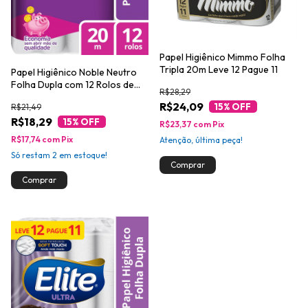
Papel Higiênico Mimmo Folha
Tripla 20m Leve 12 Pague 11
Papel Higiênico Noble Neutro
Folha Dupla com 12 Rolos de
R$28,29
20m
R$24,09
15
% OFF
R$21,49
R$18,29
15
% OFF
R$23,37
com
Pix
R$17,74
com
Pix
Atenção, última peça!
Só restam
2
em estoque!