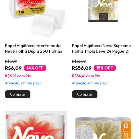
Papel Higiênico Interfolhado
Papel Higiênico Neve Supreme
Neve Folha Dupla 250 Folhas
Folha Tripla Leve 24 Pague 21
R$7,09
R$65,99
R$6,09
R$56,09
14
% OFF
15
% OFF
R$5,91
com
Pix
R$54,41
com
Pix
Atenção, última peça!
Atenção, última peça!