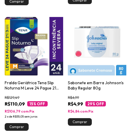
Fralda Geriátrica Tena Slip
Sabonete em Barra Johnson's
Noturna M Leve 24 Pague 21
Baby Regular 80g
unidades
R$129,49
R$6,99
R$110,09
R$4,99
15
% OFF
29
% OFF
R$106,79
com
Pix
R$4,84
com
Pix
2
x
de
R$55,05
sem juros