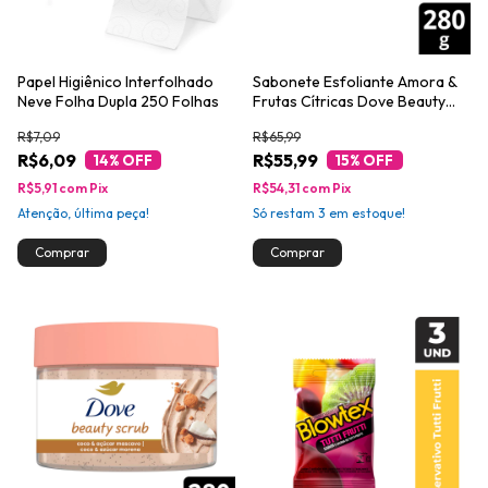
Papel Higiênico Interfolhado
Sabonete Esfoliante Amora &
Neve Folha Dupla 250 Folhas
Frutas Cítricas Dove Beauty
Scrub Pote 280g
R$7,09
R$65,99
R$6,09
R$55,99
14
% OFF
15
% OFF
R$5,91
com
Pix
R$54,31
com
Pix
Atenção, última peça!
Só restam
3
em estoque!