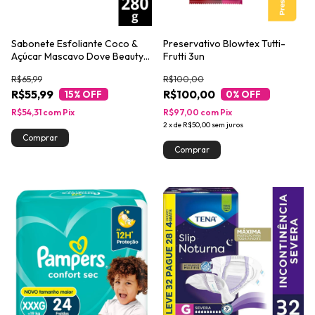
Sabonete Esfoliante Coco &
Preservativo Blowtex Tutti-
Açúcar Mascavo Dove Beauty
Frutti 3un
Scrub Pote 280g
R$65,99
R$100,00
R$55,99
R$100,00
15
% OFF
0
% OFF
R$54,31
com
Pix
R$97,00
com
Pix
2
x
de
R$50,00
sem juros