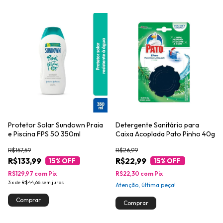
Protetor Solar Sundown Praia
Detergente Sanitário para
e Piscina FPS 50 350ml
Caixa Acoplada Pato Pinho 40g
R$157,59
R$26,99
R$133,99
R$22,99
15
% OFF
15
% OFF
R$129,97
com
Pix
R$22,30
com
Pix
3
x
de
R$44,66
sem juros
Atenção, última peça!