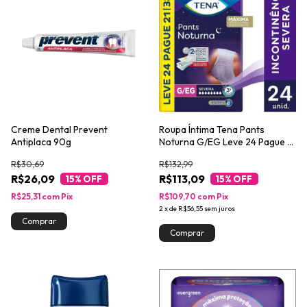
Creme Dental Prevent
Roupa Íntima Tena Pants
Antiplaca 90g
Noturna G/EG Leve 24 Pague 21
unidades
R$30,69
R$132,99
R$26,09
R$113,09
15
% OFF
15
% OFF
R$25,31
com
Pix
R$109,70
com
Pix
2
x
de
R$56,55
sem juros