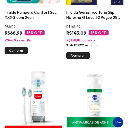
Fralda Pampers Confort Sec
Fralda Geriátrica Tena Slip
XXXG com 24un
Noturna G Leve 32 Pague 28
unidades
R$81,19
R$168,29
R$68,99
R$143,09
15
% OFF
15
% OFF
R$66,92
com
Pix
R$138,80
com
Pix
3
x
de
R$47,70
sem juros