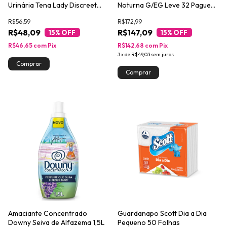
Urinária Tena Lady Discreet
Noturna G/EG Leve 32 Pague
Maxi Night 14un
28 unidades
R$56,59
R$172,99
R$48,09
R$147,09
15
% OFF
15
% OFF
R$46,65
com
Pix
R$142,68
com
Pix
3
x
de
R$49,03
sem juros
Amaciante Concentrado
Guardanapo Scott Dia a Dia
Downy Seiva de Alfazema 1,5L
Pequeno 50 Folhas