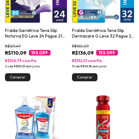
Fralda Geriátrica Tena Slip
Fralda Geriátrica Tena Slip
Noturna EG Leve 24 Pague 21
Dermacare G Leve 32 Pague 28
unidades
unidades
R$129,49
R$160,09
R$110,09
R$136,09
15
% OFF
15
% OFF
R$106,79
com
Pix
R$132,01
com
Pix
2
x
de
R$55,05
sem juros
3
x
de
R$45,36
sem juros