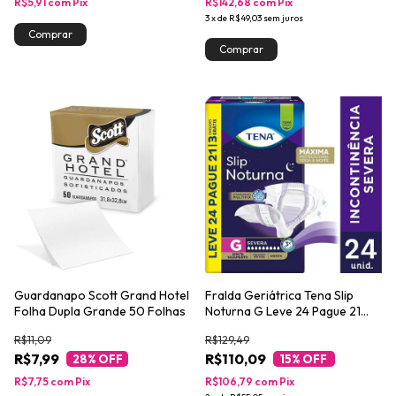
R$5,91
com
Pix
R$142,68
com
Pix
3
x
de
R$49,03
sem juros
Guardanapo Scott Grand Hotel
Fralda Geriátrica Tena Slip
Folha Dupla Grande 50 Folhas
Noturna G Leve 24 Pague 21
unidades
R$11,09
R$129,49
R$7,99
R$110,09
28
% OFF
15
% OFF
R$7,75
com
Pix
R$106,79
com
Pix