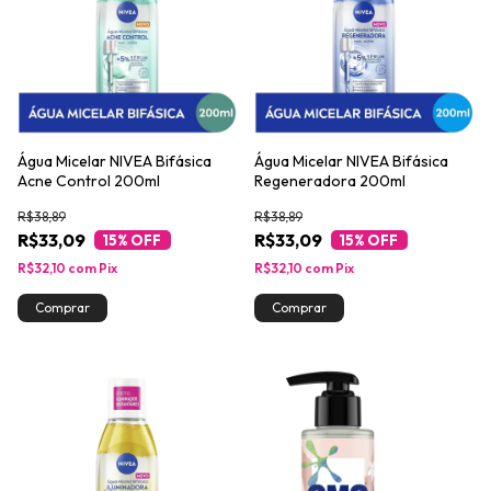
Água Micelar NIVEA Bifásica
Água Micelar NIVEA Bifásica
Acne Control 200ml
Regeneradora 200ml
R$38,89
R$38,89
R$33,09
R$33,09
15
% OFF
15
% OFF
R$32,10
com
Pix
R$32,10
com
Pix