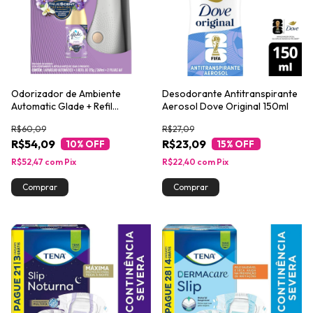
Odorizador de Ambiente
Desodorante Antitranspirante
Automatic Glade + Refil
Aerosol Dove Original 150ml
Lavanda & Vanilla 269ml
R$60,09
R$27,09
R$54,09
R$23,09
10
% OFF
15
% OFF
R$52,47
com
Pix
R$22,40
com
Pix