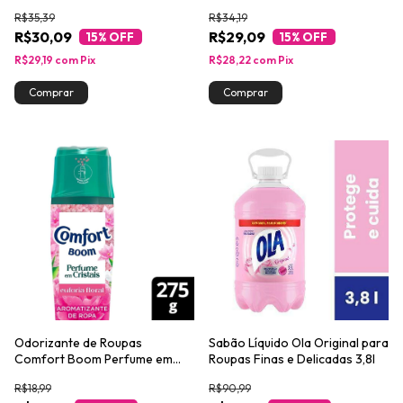
R$35,39
R$34,19
R$30,09
R$29,09
15
% OFF
15
% OFF
R$29,19
com
Pix
R$28,22
com
Pix
Odorizante de Roupas
Sabão Líquido Ola Original para
Comfort Boom Perfume em
Roupas Finas e Delicadas 3,8l
Cristais Euforia Floral 275g
R$18,99
R$90,99