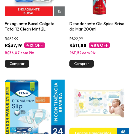
Enxaguante Bucal Colgate
Desodorante Old Spice Brisa
Total 12 Clean Mint 2L
do Mar 200ml
R$62,99
R$22,99
R$37,19
R$11,88
41
% OFF
48
% OFF
R$36,07
com
Pix
R$11,52
com
Pix