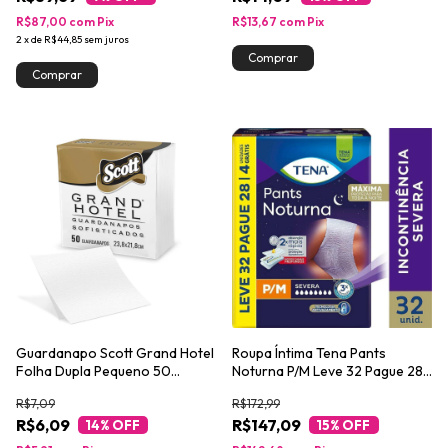
R$87,00
com
Pix
R$13,67
com
Pix
2
x
de
R$44,85
sem juros
Guardanapo Scott Grand Hotel
Roupa Íntima Tena Pants
Folha Dupla Pequeno 50
Noturna P/M Leve 32 Pague 28
Folhas
unidades
R$7,09
R$172,99
R$6,09
R$147,09
14
% OFF
15
% OFF