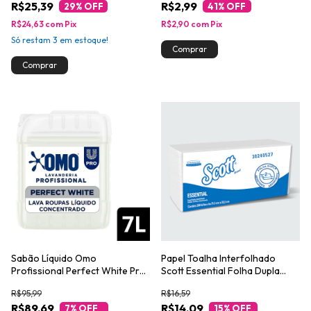
R$25,39
R$2,99
29
% OFF
41
% OFF
R$24,63
com
Pix
R$2,90
com
Pix
Só restam
3
em estoque!
Sabão Líquido Omo
Papel Toalha Interfolhado
Profissional Perfect White Pro
Scott Essential Folha Dupla
7L
200 Folhas
R$95,99
R$16,59
R$89,69
R$14,09
7
% OFF
15
% OFF