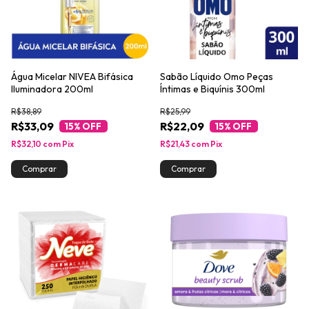
Água Micelar NIVEA Bifásica
Sabão Líquido Omo Peças
Iluminadora 200ml
Íntimas e Biquínis 300ml
R$38,89
R$25,99
R$33,09
R$22,09
15
% OFF
15
% OFF
R$32,10
com
Pix
R$21,43
com
Pix