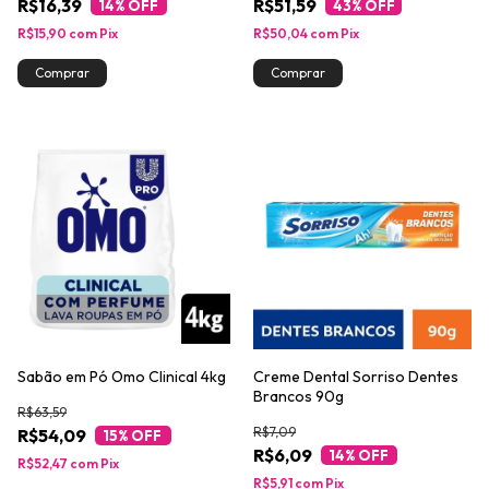
R$16,39
R$51,59
14
% OFF
43
% OFF
R$15,90
com
Pix
R$50,04
com
Pix
Sabão em Pó Omo Clinical 4kg
Creme Dental Sorriso Dentes
Brancos 90g
R$63,59
R$7,09
R$54,09
15
% OFF
R$6,09
14
% OFF
R$52,47
com
Pix
R$5,91
com
Pix