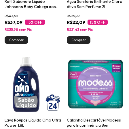
Refil Sabonete Líquido
Água Sanitária Brilhante Cloro
Johnson's Baby Cabeça aos
Ativo Sem Perfume 2l
Pés 380ml
R$43,59
R$25,99
R$37,09
R$22,09
15
% OFF
15
% OFF
R$35,98
com
Pix
R$21,43
com
Pix
Lava Roupas Líquido Omo Ultra
Calcinha Descartável Modess
Power 1,8L
para Incontinência 8un