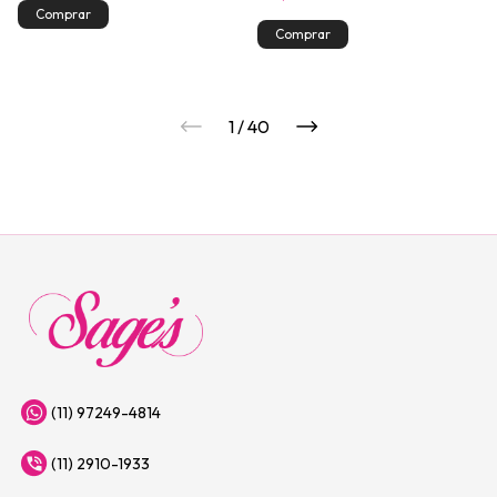
1
/
40
(11) 97249-4814
(11) 2910-1933