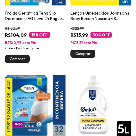
Fralda Geriátrica Tena Slip
Lenços Umedecidos Johnson's
Dermacare EG Leve 24 Pague
Baby Recém Nascido 48
21 unidades
unidades
R$122,39
R$22,99
R$104,09
R$15,99
15
% OFF
30
% OFF
R$100,97
com
Pix
R$15,51
com
Pix
2
x
de
R$52,05
sem juros