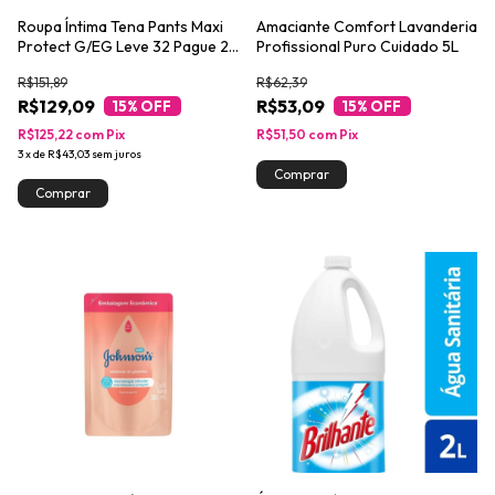
Roupa Íntima Tena Pants Maxi
Amaciante Comfort Lavanderia
Protect G/EG Leve 32 Pague 28
Profissional Puro Cuidado 5L
unidades
R$151,89
R$62,39
R$129,09
R$53,09
15
% OFF
15
% OFF
R$125,22
com
Pix
R$51,50
com
Pix
3
x
de
R$43,03
sem juros