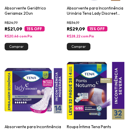
Absorvente Geriátrico
Absorvente para Incontinência
Geriamax 20un
Urinária Tena Lady Discreet
Normal 16un
R$24,79
R$34,19
R$21,09
R$29,09
15
% OFF
15
% OFF
R$20,46
com
Pix
R$28,22
com
Pix
Absorvente para Incontinência
Roupa Íntima Tena Pants