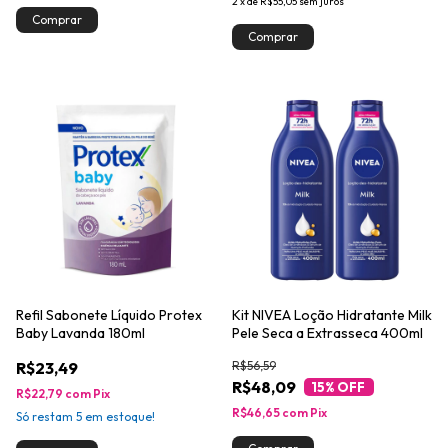
2
x
de
R$55,05
sem juros
Refil Sabonete Líquido Protex
Kit NIVEA Loção Hidratante Milk
Baby Lavanda 180ml
Pele Seca a Extrasseca 400ml
R$23,49
R$56,59
R$48,09
15
% OFF
R$22,79
com
Pix
R$46,65
com
Pix
Só restam
5
em estoque!