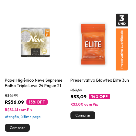
Papel Higiênico Neve Supreme
Preservativo Blowtex Elite 3un
Folha Tripla Leve 24 Pague 21
R$3,59
R$65,99
R$3,09
14
% OFF
R$56,09
15
% OFF
R$3,00
com
Pix
R$54,41
com
Pix
Atenção, última peça!