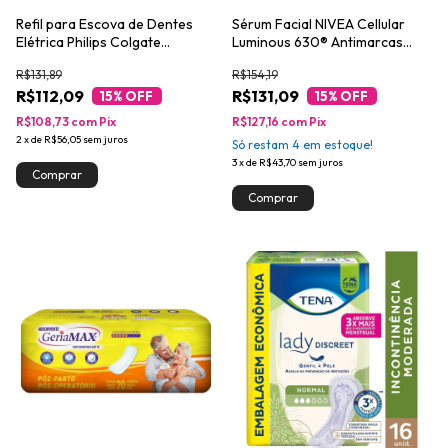
Refil para Escova de Dentes
Sérum Facial NIVEA Cellular
Elétrica Philips Colgate
Luminous 630® Antimarcas
SonicPro Limpeza Profunda
Acne 30ml
R$131,89
R$154,19
2un
R$112,09
R$131,09
15
% OFF
15
% OFF
R$108,73
com
Pix
R$127,16
com
Pix
2
x
de
R$56,05
sem juros
Só restam
4
em estoque!
3
x
de
R$43,70
sem juros