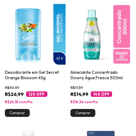
Desodorante em Gel Secret
Amaciante Concentrado
Orange Blossom 45g
Downy Água Fresca 500ml
R$30,59
R$17,39
R$26,99
R$14,99
12
% OFF
14
% OFF
R$26,18
com
Pix
R$14,54
com
Pix