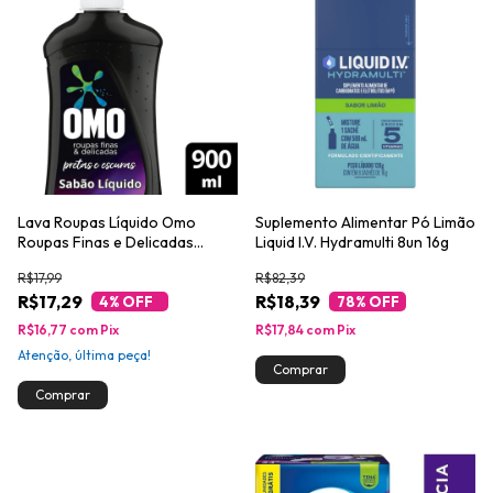
Lava Roupas Líquido Omo
Suplemento Alimentar Pó Limão
Roupas Finas e Delicadas
Liquid I.V. Hydramulti 8un 16g
Pretas e Escuras 900ml
R$17,99
R$82,39
R$17,29
R$18,39
4
% OFF
78
% OFF
R$16,77
com
Pix
R$17,84
com
Pix
Atenção, última peça!