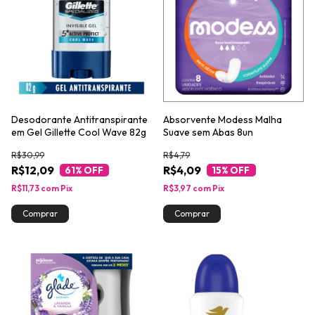
Desodorante Antitranspirante
Absorvente Modess Malha
em Gel Gillette Cool Wave 82g
Suave sem Abas 8un
R$30,99
R$4,79
R$12,09
R$4,09
61
% OFF
15
% OFF
R$11,73
com
Pix
R$3,97
com
Pix