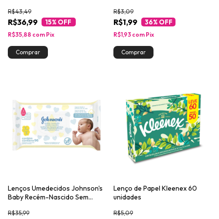
R$43,49
R$3,09
R$36,99
R$1,99
15
% OFF
36
% OFF
R$35,88
com
Pix
R$1,93
com
Pix
Lenços Umedecidos Johnson's
Lenço de Papel Kleenex 60
Baby Recém-Nascido Sem
unidades
Fragrância com 96 unidades
R$35,99
R$5,09