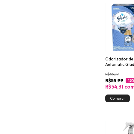
Odorizador de
Automatic Glade
Toque de Maci
R$65,89
R$55,99
15
R$54,31
co