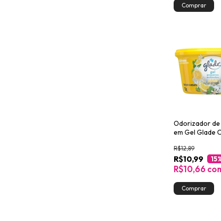
Odorizador de
em Gel Glade C
R$12,89
R$10,99
15
R$10,66
co