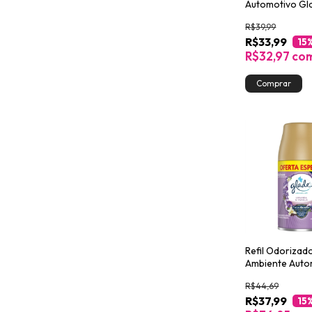
Automotivo Gl
Novo Auto Spo
R$39,99
R$33,99
15
R$32,97
co
Refil Odorizad
Ambiente Auto
Glade Lavanda 
R$44,69
260ml Oferta E
R$37,99
15