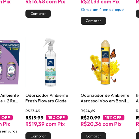
m
Pix
R$16,48
com
Pix
R$21,33
com
Pix
Só restam
4
em estoque!
 Ambiente
Odorizador Ambiente
Odorizador de Ambiente
R
e + 2 Refis
Fresh Flowers Glade
Aerossol Voo em Bonito
A
lla 260ml
Home Fragrance Frasco
Glade Frasco 360ml
G
R$23,49
R$24,69
R
265ml
Spray
2
R$19,99
R$20,99
R
% OFF
15
% OFF
15
% OFF
m
Pix
R$19,39
com
Pix
R$20,36
com
Pix
R
sem juros