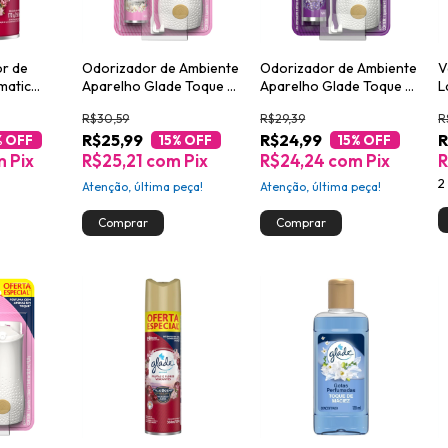
or de
Odorizador de Ambiente
Odorizador de Ambiente
V
matic
Aparelho Glade Toque de
Aparelho Glade Toque de
L
 Flores
Frescor + Refil
Frescor + Refil Lavanda
F
R$30,59
R$29,39
R
ml
Lembranças de Infância
12ml Oferta Especial
R$25,99
R$24,99
R
12ml
% OFF
15
% OFF
15
% OFF
m
Pix
R$25,21
com
Pix
R$24,24
com
Pix
R
2
Atenção, última peça!
Atenção, última peça!