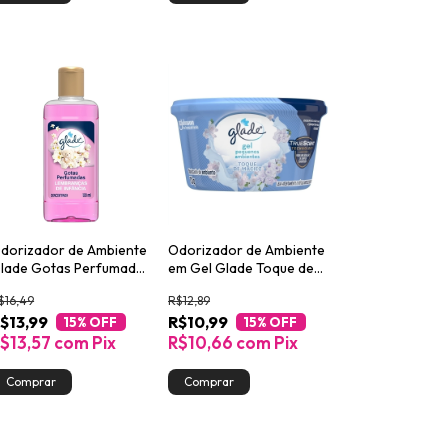
dorizador de Ambiente
Odorizador de Ambiente
lade Gotas Perfumadas
em Gel Glade Toque de
embranças de Infância
Maciez 70g
$16,49
R$12,89
rasco 120ml
$13,99
R$10,99
15
% OFF
15
% OFF
$13,57
com
Pix
R$10,66
com
Pix