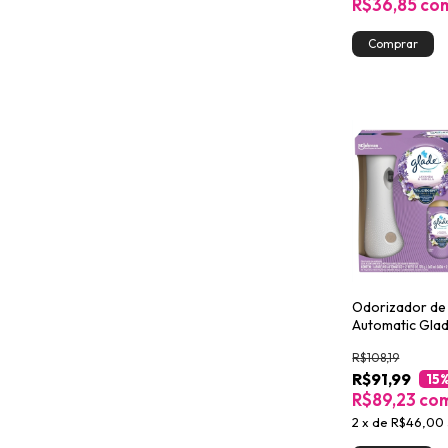
R$36,85
co
Odorizador de
Automatic Glad
Lavanda e Vani
R$108,19
R$91,99
15
R$89,23
co
2
x
de
R$46,00