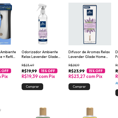
 Ambiente
Odorizador Ambiente
Difusor de Aromas Relax
D
 + Refil
Relax Lavender Glade
Lavender Glade Home
F
ez 260ml
Home Fragrance Frasco
Fragrance 100ml
V
R$23,49
R$28,19
R
265ml
R$19,99
R$23,99
R
% OFF
15
% OFF
15
% OFF
m
Pix
R$19,39
com
Pix
R$23,27
com
Pix
R
A