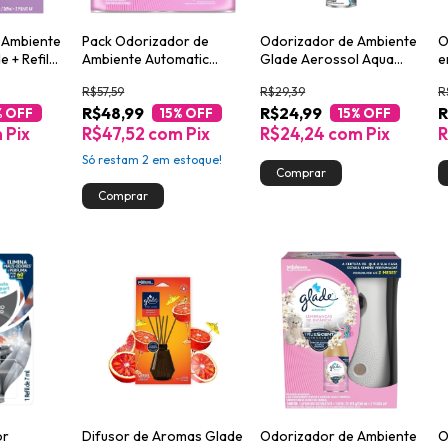
 Ambiente
Pack Odorizador de
Odorizador de Ambiente
O
 + Refil
Ambiente Automatic
Glade Aerossol Aqua
e
lla 269ml
Glade Lembranças de
Waves 432ml
7
R$57,59
R$29,39
R
Infância com 2un de
R$48,99
R$24,99
R
260ml
% OFF
15
% OFF
15
% OFF
m
Pix
R$47,52
com
Pix
R$24,24
com
Pix
R
Só restam
2
em estoque!
or
Difusor de Aromas Glade
Odorizador de Ambiente
O