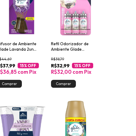
ifusor de Ambiente
Refil Odorizador de
lade Lavanda 2un
Ambiente Glade
00ml cada
Lembranças de Infância
$44,69
R$38,79
Toque de Frescor 12ml
$37,99
R$32,99
Leve 3 Pague 2
15
% OFF
15
% OFF
$36,85
com
Pix
R$32,00
com
Pix