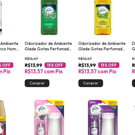
 Ambiente
Odorizador de Ambiente
Odorizador de Ambiente
D
anco Home
Glade Gotas Perfumadas
Glade Gotas Perfumadas
G
ml
Eucalipto Frasco 120ml
Citronela Frasco 120ml
1
R$16,49
R$16,49
R
R$13,99
R$13,99
R
% OFF
15
% OFF
15
% OFF
m
Pix
R$13,57
com
Pix
R$13,57
com
Pix
R