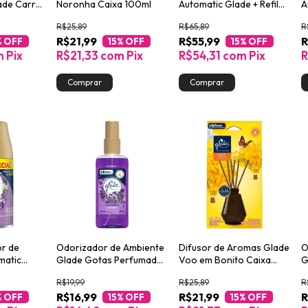
ade Carro
Noronha Caixa 100ml
Automatic Glade + Refil
A
rt 7ml
Lembrança de Infância
C
R$25,89
R$65,89
R
260ml
R$21,99
R$55,99
R
% OFF
15
% OFF
15
% OFF
m
Pix
R$21,33
com
Pix
R$54,31
com
Pix
R
or de
Odorizador de Ambiente
Difusor de Aromas Glade
O
matic
Glade Gotas Perfumadas
Voo em Bonito Caixa
G
& Vanilla
Lavanda Spray
100ml
3
R$19,99
R$25,89
R
special
Perfumado Frasco 120ml
R$16,99
R$21,99
R
% OFF
15
% OFF
15
% OFF