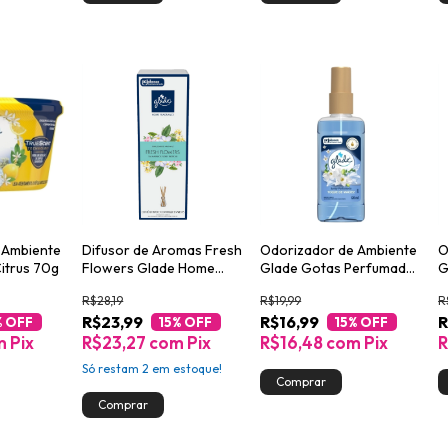
 Ambiente
Difusor de Aromas Fresh
Odorizador de Ambiente
O
itrus 70g
Flowers Glade Home
Glade Gotas Perfumadas
G
Fragrance 100ml
Toque de Maciez Spray
L
R$28,19
R$19,99
R
Perfumado Frasco 120ml
F
R$23,99
R$16,99
R
% OFF
15
% OFF
15
% OFF
m
Pix
R$23,27
com
Pix
R$16,48
com
Pix
R
Só restam
2
em estoque!