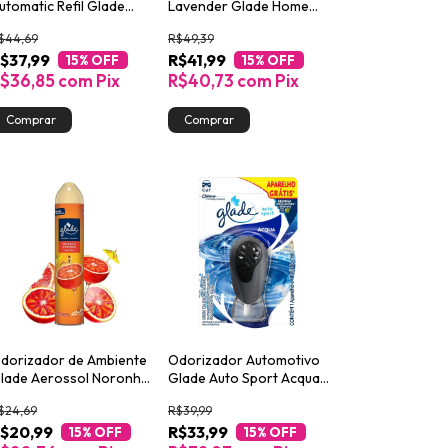
utomatic Refil Glade
Lavender Glade Home
itrus 260ml
Fragrance 96g
$44,69
R$49,39
$37,99
R$41,99
15
% OFF
15
% OFF
$36,85
com
Pix
R$40,73
com
Pix
dorizador de Ambiente
Odorizador Automotivo
lade Aerossol Noronha
Glade Auto Sport Acqua
60ml
7ml Grátis Aparelho
$24,69
R$39,99
$20,99
R$33,99
15
% OFF
15
% OFF