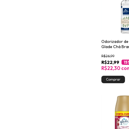
Odorizador de
Glade Chá Br
Fragrance 265
R$26,99
Borrifador
R$22,99
15
R$22,30
co