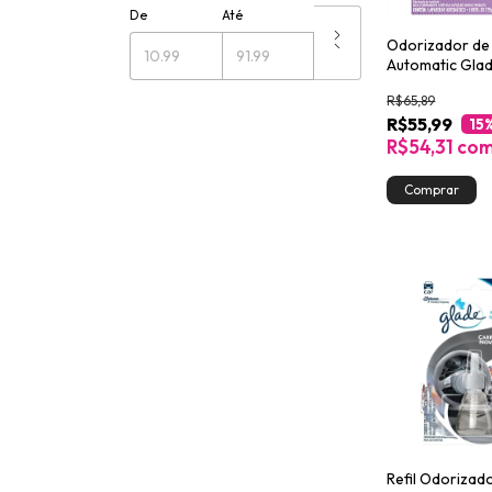
De
Até
Odorizador de
Automatic Glade
Lavanda & Vani
R$65,89
R$55,99
15
R$54,31
co
Refil Odorizad