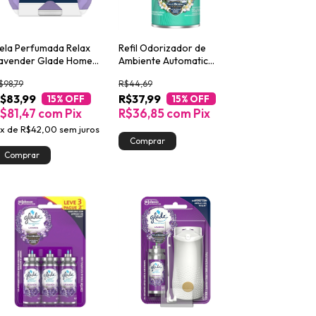
ela Perfumada Relax
Refil Odorizador de
avender Glade Home
Ambiente Automatic
ragrance 192g
Glade Águas Florais
$98,79
R$44,69
260ml
$83,99
R$37,99
15
% OFF
15
% OFF
$81,47
com
Pix
R$36,85
com
Pix
x
de
R$42,00
sem juros