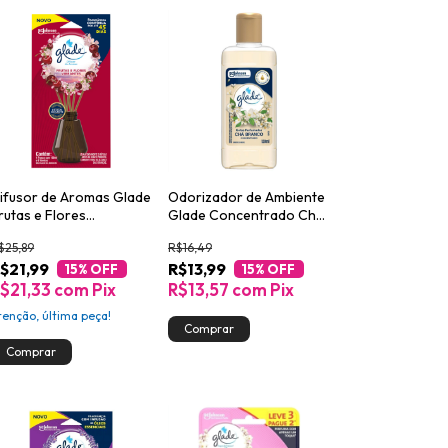
ifusor de Aromas Glade
Odorizador de Ambiente
rutas e Flores
Glade Concentrado Chá
ibrantes 100ml
Branco com Óleos
$25,89
R$16,49
Essenciais Gotas
$21,99
R$13,99
Perfumadas 120ml
15
% OFF
15
% OFF
$21,33
com
Pix
R$13,57
com
Pix
tenção, última peça!