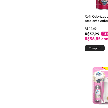
Refil Odorizad
Ambiente Auto
Glade Frutas e
R$44,69
Vibrantes 260
R$37,99
15
R$36,85
co