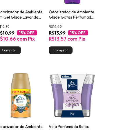
dorizador de Ambiente
Odorizador de Ambiente
m Gel Glade Lavanda
Glade Gotas Perfumadas
0g
Lavanda Frasco 120ml
$12,89
R$16,49
$10,99
R$13,99
15
% OFF
15
% OFF
$10,66
com
Pix
R$13,57
com
Pix
dorizador de Ambiente
Vela Perfumada Relax