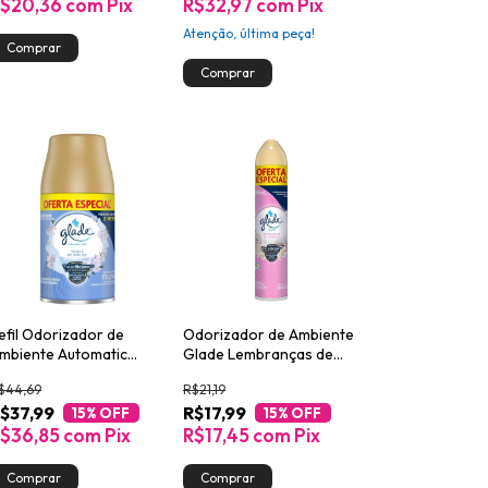
R$20,36
com
Pix
R$32,97
com
Pix
Atenção, última peça!
efil Odorizador de
Odorizador de Ambiente
mbiente Automatic
Glade Lembranças de
lade Toque de Maciez
Infância 360ml 20% de
$44,69
R$21,19
60ml Oferta Especial
Desconto
$37,99
R$17,99
15
% OFF
15
% OFF
$36,85
com
Pix
R$17,45
com
Pix