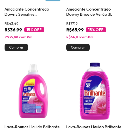
Amaciante Concentrado
Amaciante Concentrado
Downy Sensitive
Downy Brisa de Verão 3L
Hipoalergênico para Roupa de
R$43,49
R$77,19
Bebê 1,35L
R$36,99
R$65,99
15
% OFF
15
% OFF
R$35,88
com
Pix
R$64,01
com
Pix
Lava-Roupas Líquido Brilhante
Lava-Roupas Líquido Brilhante