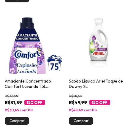
Amaciante Concentrado
Sabão Líquido Ariel Toque de
Comfort Lavanda 1,5L
Downy 2L
Embalagem Econômica
R$36,99
R$58,69
R$31,39
R$49,99
15
% OFF
15
% OFF
R$30,45
com
Pix
R$48,49
com
Pix