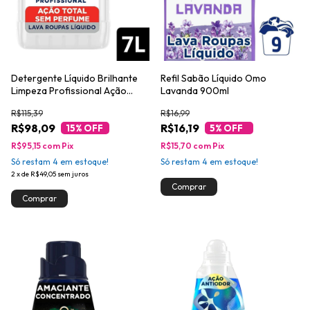
Detergente Líquido Brilhante
Refil Sabão Líquido Omo
Limpeza Profissional Ação
Lavanda 900ml
Total 7L
R$115,39
R$16,99
R$98,09
R$16,19
15
% OFF
5
% OFF
R$95,15
com
Pix
R$15,70
com
Pix
Só restam
4
em estoque!
Só restam
4
em estoque!
2
x
de
R$49,05
sem juros