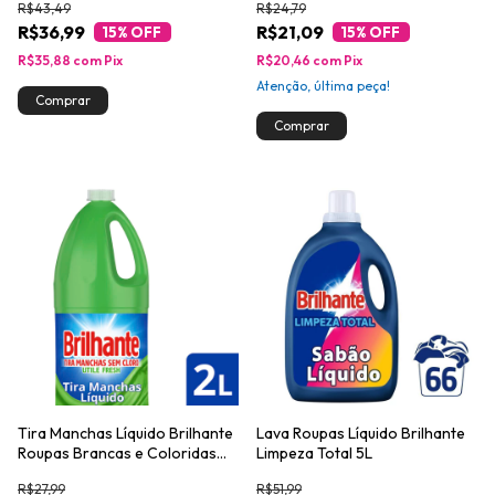
R$43,49
R$24,79
R$36,99
R$21,09
15
% OFF
15
% OFF
R$35,88
com
Pix
R$20,46
com
Pix
Atenção, última peça!
Tira Manchas Líquido Brilhante
Lava Roupas Líquido Brilhante
Roupas Brancas e Coloridas
Limpeza Total 5L
Utile Fresh 2L
R$27,99
R$51,99