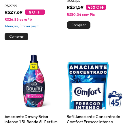
R$90,99
1,4l
R$27,99
R$51,59
43
% OFF
R$27,69
1
% OFF
R$50,04
com
Pix
R$26,86
com
Pix
Atenção, última peça!
Amaciante Downy Brisa
Refil Amaciante Concentrado
Intenso 1.5L Rende 6L Perfume
Comfort Frescor Intenso
de Alta Fixação
900ml