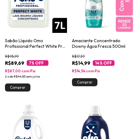
Sabão Líquido Omo
Amaciante Concentrado
Profissional Perfect White Pro
Downy Água Fresca 500ml
7L
R$95,99
R$17,39
R$89,69
R$14,99
7
% OFF
14
% OFF
R$87,00
com
Pix
R$14,54
com
Pix
2
x
de
R$44,85
sem juros