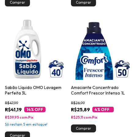
Sabão Líquido OMO Lavagem
Amaciante Concentrado
Perfeita 3L
Comfort Frescor Intenso 1L
R$47,99
R$26,99
R$41,19
R$25,89
14
% OFF
4
% OFF
R$39,95
com
Pix
R$25,11
com
Pix
Só restam
5
em estoque!