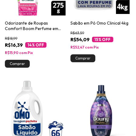
Odorizante de Roupas
Sabão em Pó Omo Clinical 4kg
Comfort Boom Perfume em
R$63,59
Cristais Euforia Floral 275g
R$18,99
R$54,09
15
% OFF
R$16,39
14
% OFF
R$52,47
com
Pix
R$15,90
com
Pix