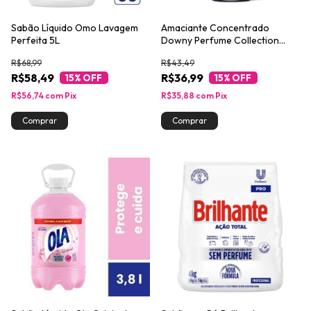
Sabão Líquido Omo Lavagem
Amaciante Concentrado
Perfeita 5L
Downy Perfume Collection
Místico 1,35L
R$68,99
R$43,49
R$58,49
R$36,99
15
% OFF
15
% OFF
R$56,74
com
Pix
R$35,88
com
Pix