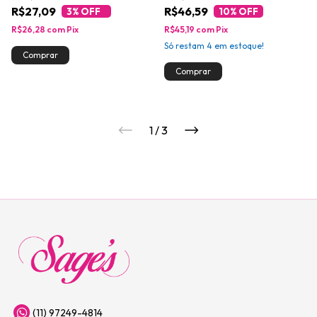
R$27,09
R$46,59
3
% OFF
10
% OFF
R$26,28
com
Pix
R$45,19
com
Pix
Só restam
4
em estoque!
1
/
3
(11) 97249-4814