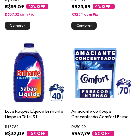
R$59,09
R$25,89
15
% OFF
4
% OFF
R$57,32
com
Pix
R$25,11
com
Pix
Lava Roupas Líquido Brilhante
Amaciante de Roupa
Limpeza Total 3 L
Concentrado Comfort Frescor
Intenso 1,4L
R$37,69
R$50,99
R$32,09
R$47,79
15
% OFF
6
% OFF