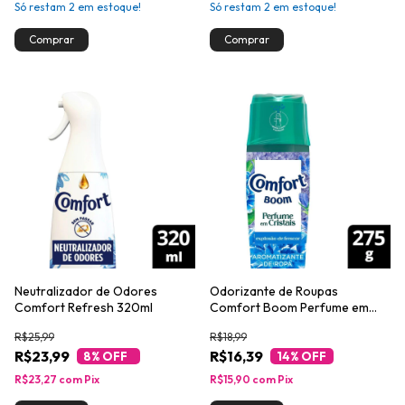
Só restam
2
em estoque!
Só restam
2
em estoque!
Neutralizador de Odores
Odorizante de Roupas
Comfort Refresh 320ml
Comfort Boom Perfume em
Cristais Explosão de Frescor
R$25,99
R$18,99
275g
R$23,99
R$16,39
8
% OFF
14
% OFF
R$23,27
com
Pix
R$15,90
com
Pix