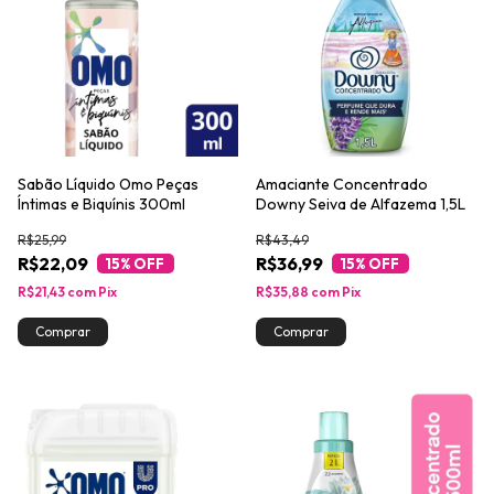
Sabão Líquido Omo Peças
Amaciante Concentrado
Íntimas e Biquínis 300ml
Downy Seiva de Alfazema 1,5L
R$25,99
R$43,49
R$22,09
R$36,99
15
% OFF
15
% OFF
R$21,43
com
Pix
R$35,88
com
Pix