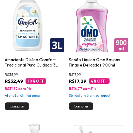
Amaciante Diluído Comfort
Sabão Líquido Omo Roupas
Tradicional Puro Cuidado 3L
Finas e Delicadas 900ml
R$35,99
R$17,99
R$32,49
R$17,29
10
% OFF
4
% OFF
R$31,52
com
Pix
R$16,77
com
Pix
Atenção, última peça!
Só restam
5
em estoque!