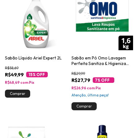
Sabão Líquido Ariel Expert 2L
Sabão em Pó Omo Lavagem
Perfeita Sanitiza & Higieniza
R$58,69
1,6kg
R$29,99
R$49,99
15
% OFF
R$27,79
7
% OFF
R$48,49
com
Pix
R$26,96
com
Pix
Atenção, última peça!