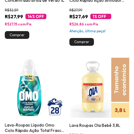
Concentrado Brisa de Verão 1L
Ciclo Rápido Ação Antiodor
Frasco 1,4l
R$32,59
R$27,99
R$27,99
R$27,69
14
% OFF
1
% OFF
R$27,15
com
Pix
R$26,86
com
Pix
Atenção, última peça!
Lava-Roupas Líquido Omo
Lava Roupas Ola Bebê 3,8L
Ciclo Rápido Ação Total Frasco