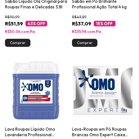
Sabão Líquido Ola Original para
Sabão em Pó Brilhante
Roupas Finas e Delicadas 3,8l
Profissional Ação Total 4 kg
R$90,99
R$43,59
R$51,59
R$37,09
43
% OFF
15
% OFF
R$50,04
com
Pix
R$35,98
com
Pix
Lava Roupas Líquido Omo
Lava-Roupas em Pó Roupas
Lavanderia Profissional
Brancas Omo Expert Caixa