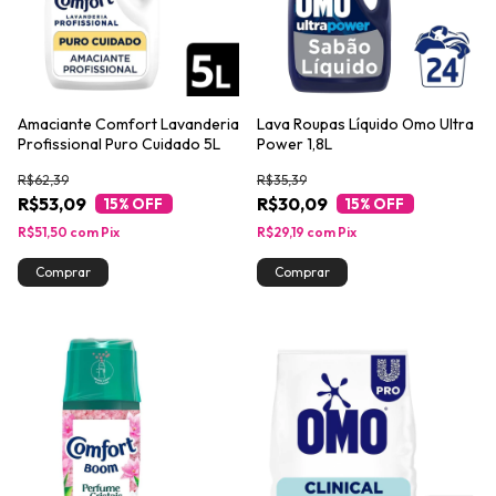
Amaciante Comfort Lavanderia
Lava Roupas Líquido Omo Ultra
Profissional Puro Cuidado 5L
Power 1,8L
R$62,39
R$35,39
R$53,09
R$30,09
15
% OFF
15
% OFF
R$51,50
com
Pix
R$29,19
com
Pix