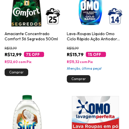
Amaciante Concentrado
Lava-Roupas Líquido Omo
Comfort 36 Segredos 500ml
Ciclo Rápido Ação Antiodor
Frasco 750ml
R$13,99
R$15,99
R$12,99
R$15,79
7
% OFF
1
% OFF
R$12,60
com
Pix
R$15,32
com
Pix
Atenção, última peça!