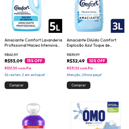
Amaciante Comfort Lavanderia
Amaciante Diluído Comfort
Profissional Maciez Intensiva
Explosão Azul Toque de
5L
Baunilha 3L
R$62,39
R$35,99
R$53,09
R$32,49
15
% OFF
10
% OFF
R$51,50
com
Pix
R$31,52
com
Pix
Só restam
2
em estoque!
Atenção, última peça!