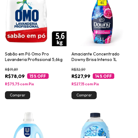
Sabão em Pó Omo Pro
Amaciante Concentrado
Lavanderia Profissional 5,6kg
Downy Brisa Intenso 1L
R$91,89
R$32,59
R$78,09
R$27,99
15
% OFF
14
% OFF
R$75,75
com
Pix
R$27,15
com
Pix