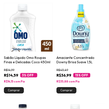
Sabão Líquido Omo Roupas
Amaciante Concentrado
Finas e Delicadas Coco 450ml
Downy Brisa Suave 1,5L
R$14,99
R$43,49
R$14,59
R$36,99
3
% OFF
15
% OFF
R$14,15
com
Pix
R$35,88
com
Pix