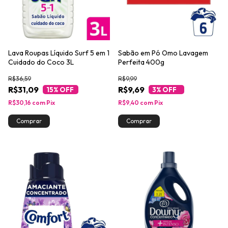
Lava Roupas Líquido Surf 5 em 1
Sabão em Pó Omo Lavagem
Cuidado do Coco 3L
Perfeita 400g
R$36,59
R$9,99
R$31,09
R$9,69
15
% OFF
3
% OFF
R$30,16
com
Pix
R$9,40
com
Pix