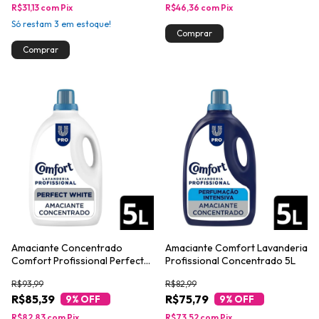
R$31,13
com
Pix
R$46,36
com
Pix
Só restam
3
em estoque!
Amaciante Concentrado
Amaciante Comfort Lavanderia
Comfort Profissional Perfect
Profissional Concentrado 5L
White 5L
R$93,99
R$82,99
R$85,39
R$75,79
9
% OFF
9
% OFF
R$82,83
com
Pix
R$73,52
com
Pix