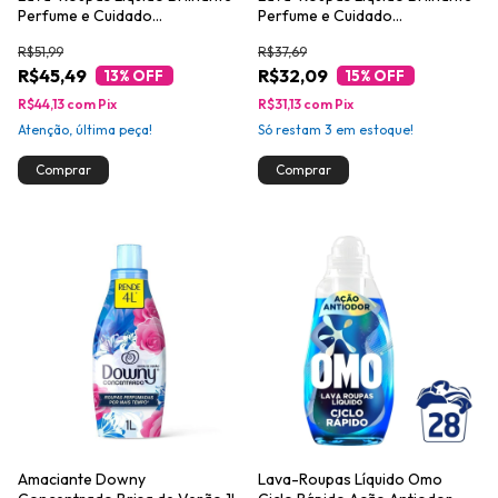
Perfume e Cuidado
Perfume e Cuidado
Extraordinário Galão 5l
Extraordinário Galão 3l
R$51,99
R$37,69
Embalagem Econômica
R$45,49
R$32,09
13
% OFF
15
% OFF
R$44,13
com
Pix
R$31,13
com
Pix
Atenção, última peça!
Só restam
3
em estoque!
Amaciante Downy
Lava-Roupas Líquido Omo