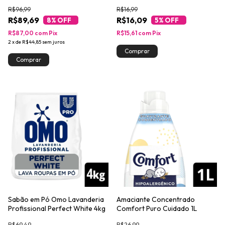
Lavagem Profissional 7L
720g
R$96,99
R$16,99
R$89,69
R$16,09
8
% OFF
5
% OFF
R$87,00
com
Pix
R$15,61
com
Pix
2
x
de
R$44,85
sem juros
Sabão em Pó Omo Lavanderia
Amaciante Concentrado
Profissional Perfect White 4kg
Comfort Puro Cuidado 1L
R$69,49
R$26,99