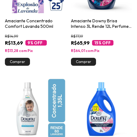
Amaciante Concentrado
Amaciante Downy Brisa
Comfort Lavanda 500ml
Intenso 3L Rende 12L Perfume
de Alta Fixação
R$14,99
R$77,19
R$13,69
R$65,99
9
% OFF
15
% OFF
R$13,28
com
Pix
R$64,01
com
Pix