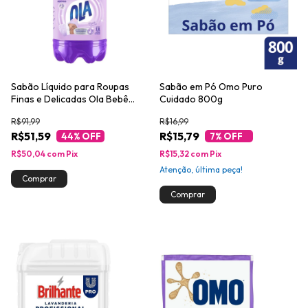
Sabão Líquido para Roupas
Sabão em Pó Omo Puro
Finas e Delicadas Ola Bebê
Cuidado 800g
Lavanda 3,8l
R$91,99
R$16,99
R$51,59
R$15,79
44
% OFF
7
% OFF
R$50,04
com
Pix
R$15,32
com
Pix
Atenção, última peça!