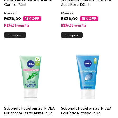
Control 75ml
Aqua Rose 150ml
R$44,79
R$44,79
R$38,09
R$38,09
15
% OFF
15
% OFF
R$36,95
com
Pix
R$36,95
com
Pix
Sabonete Facial em Gel NIVEA
Sabonete Facial em Gel NIVEA
Purificante Efeito Matte 150g
Equilíbrio Nutritivo 150g