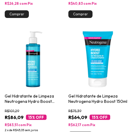
R$26,28
com
Pix
R$40,83
com
Pix
Gel Hidratante de Limpeza
Gel Hidratante de Limpeza
Neutrogena Hydro Boost
Neutrogena Hydro Boost 150ml
300ml
R$101,29
R$75,39
R$86,09
R$64,09
15
% OFF
15
% OFF
R$83,51
com
Pix
R$62,17
com
Pix
2
x
de
R$43,05
sem juros