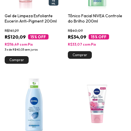
Gel de Limpeza Esfoliante
Tônico Facial NIVEA Controle
Eucerin Anti-Pigment 200ml
do Brilho 200ml
R$141,29
R$40,09
R$120,09
R$34,09
15
% OFF
15
% OFF
R$116,49
com
Pix
R$33,07
com
Pix
3
x
de
R$40,03
sem juros