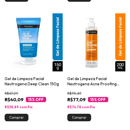
Gel de Limpeza Facial
Gel de Limpeza Facial
Neutrogena Deep Clean 150g
Neutrogena Acne Proofing
200ml
R$47,09
R$90,69
R$40,09
R$77,09
15
% OFF
15
% OFF
R$38,89
com
Pix
R$74,78
com
Pix