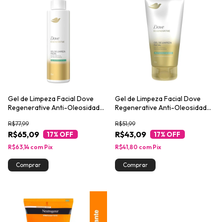
Gel de Limpeza Facial Dove
Gel de Limpeza Facial Dove
Regenerative Anti-Oleosidade
Regenerative Anti-Oleosidade
e Efeito Matte 300ml
e Efeito Matte 150ml
R$77,99
R$51,99
R$65,09
R$43,09
17
% OFF
17
% OFF
R$63,14
com
Pix
R$41,80
com
Pix