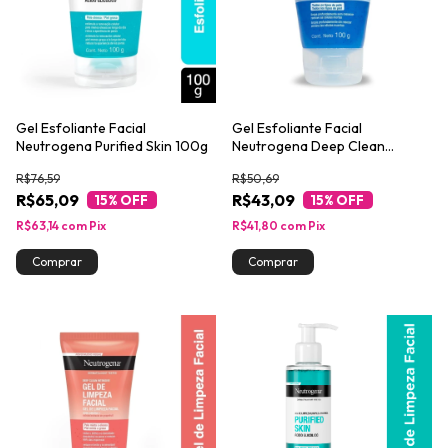
Gel Esfoliante Facial
Gel Esfoliante Facial
Neutrogena Purified Skin 100g
Neutrogena Deep Clean
Intensive 100g
R$76,59
R$50,69
R$65,09
R$43,09
15
% OFF
15
% OFF
R$63,14
com
Pix
R$41,80
com
Pix