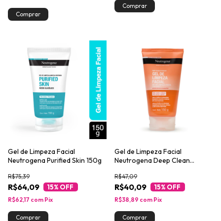
Gel de Limpeza Facial
Gel de Limpeza Facial
Neutrogena Purified Skin 150g
Neutrogena Deep Clean
Intensive Grapefruit 150g
R$75,39
R$47,09
R$64,09
R$40,09
15
% OFF
15
% OFF
R$62,17
com
Pix
R$38,89
com
Pix