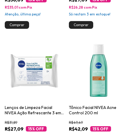
R$35,01
com
Pix
R$26,28
com
Pix
Atenção, última peça!
Só restam
3
em estoque!
Lenços de Limpeza Facial
Tônico Facial NIVEA Acne
NIVEA Ação Refrescante 3 em 1
Control 200 ml
25un
R$31,89
R$49,49
R$27,09
R$42,09
15
% OFF
15
% OFF