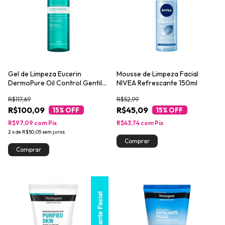
Gel de Limpeza Eucerin
Mousse de Limpeza Facial
DermoPure Oil Control Gentil
NIVEA Refrescante 150ml
400g
R$117,69
R$52,99
R$100,09
R$45,09
15
% OFF
15
% OFF
R$97,09
com
Pix
R$43,74
com
Pix
2
x
de
R$50,05
sem juros