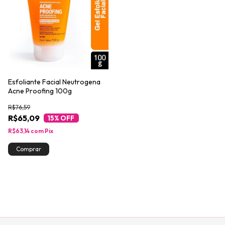
Esfoliante Facial Neutrogena
Acne Proofing 100g
R$76,59
R$65,09
15
% OFF
R$63,14
com
Pix