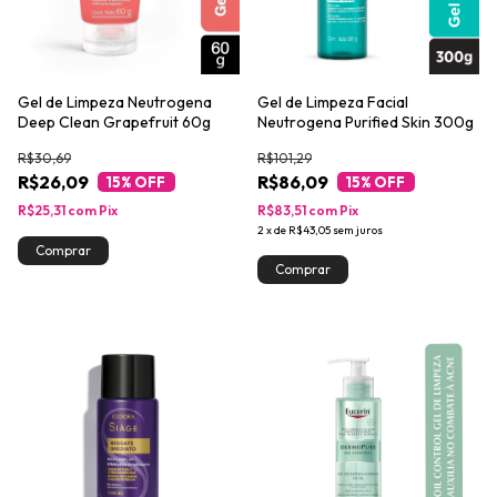
Gel de Limpeza Neutrogena
Gel de Limpeza Facial
Deep Clean Grapefruit 60g
Neutrogena Purified Skin 300g
R$30,69
R$101,29
R$26,09
R$86,09
15
% OFF
15
% OFF
R$25,31
com
Pix
R$83,51
com
Pix
2
x
de
R$43,05
sem juros