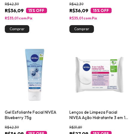
R$42,39
R$42,39
R$36,09
R$36,09
15
% OFF
15
% OFF
R$35,01
com
Pix
R$35,01
com
Pix
Gel Esfoliante Facial NIVEA
Lenços de Limpeza Facial
Blueberry 75g
NIVEA Ação Hidratante 3 em 1
25un
R$42,39
R$31,89
R$36,09
R$27,09
15
% OFF
15
% OFF