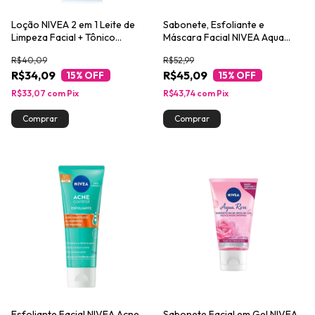
Loção NIVEA 2 em 1 Leite de
Sabonete, Esfoliante e
Limpeza Facial + Tônico
Máscara Facial NIVEA Aqua
Refrescante 200ml
Rose 3 em 1 150ml
R$40,09
R$52,99
R$34,09
R$45,09
15
% OFF
15
% OFF
R$33,07
com
Pix
R$43,74
com
Pix
Esfoliante Facial NIVEA Acne
Sabonete Facial em Gel NIVEA