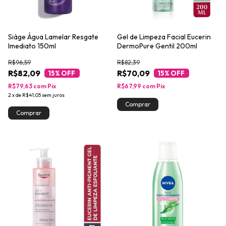
Siàge Água Lamelar Resgate
Gel de Limpeza Facial Eucerin
Imediato 150ml
DermoPure Gentil 200ml
R$96,59
R$82,39
R$82,09
R$70,09
15
% OFF
15
% OFF
R$79,63
com
Pix
R$67,99
com
Pix
2
x
de
R$41,05
sem juros