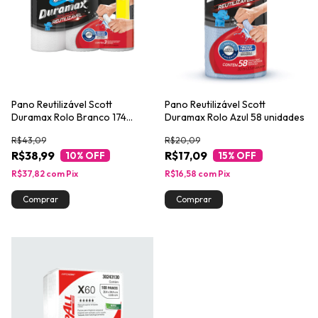
Pano Reutilizável Scott
Pano Reutilizável Scott
Duramax Rolo Branco 174
Duramax Rolo Azul 58 unidades
Panos
R$43,09
R$20,09
R$38,99
R$17,09
10
% OFF
15
% OFF
R$37,82
com
Pix
R$16,58
com
Pix