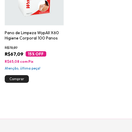
Pano de Limpeza WypAll X60
Higiene Corporal 100 Panos
R$78,89
R$67,09
15
% OFF
R$65,08
com
Pix
Atenção, última peça!