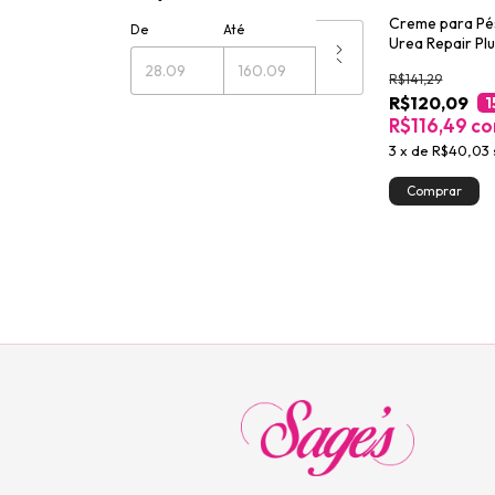
Creme para Pé
De
Até
Urea Repair Pl
R$141,29
R$120,09
1
R$116,49
c
3
x
de
R$40,03