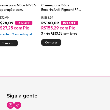
reme para Mãos NIVEA
Creme para Mãos
eparação com
Eucerin Anti-Pigment FPS
expanthenol 75g
30 75ml
$32,99
R$188,29
$28,09
R$160,09
15
% OFF
15
% OFF
$27,25
com
Pix
R$155,29
com
Pix
3
x
de
R$53,36
sem juros
ó restam
2
em estoque!
Siga a gente