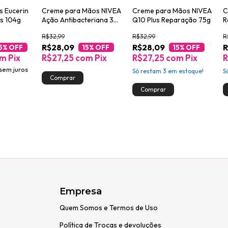
s Eucerin
Creme para Mãos NIVEA
Creme para Mãos NIVEA
C
us 104g
Ação Antibacteriana 3
Q10 Plus Reparação 75g
R
em 1 75g
D
R$32,99
R$32,99
R
R$28,09
R$28,09
R
5
% OFF
15
% OFF
15
% OFF
om
Pix
R$27,25
com
Pix
R$27,25
com
Pix
R
sem juros
Só restam
3
em estoque!
S
Empresa
Quem Somos e Termos de Uso
Política de Trocas e devoluções