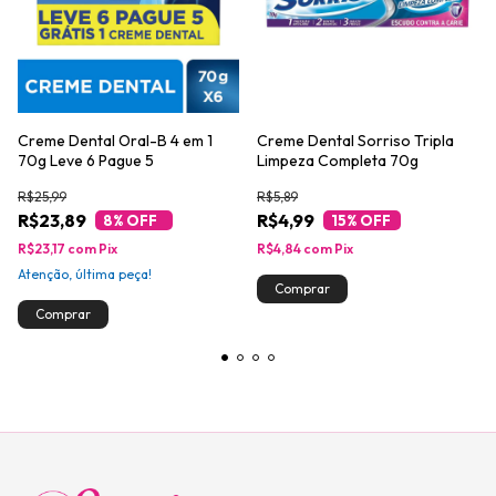
Creme Dental Oral-B 4 em 1
Creme Dental Sorriso Tripla
70g Leve 6 Pague 5
Limpeza Completa 70g
R$25,99
R$5,89
R$23,89
R$4,99
8
% OFF
15
% OFF
R$23,17
com
Pix
R$4,84
com
Pix
Atenção, última peça!