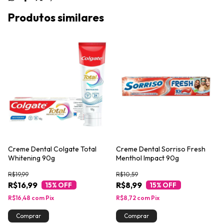
Produtos similares
Creme Dental Colgate Total
Creme Dental Sorriso Fresh
Whitening 90g
Menthol Impact 90g
R$19,99
R$10,59
R$16,99
R$8,99
15
% OFF
15
% OFF
R$16,48
com
Pix
R$8,72
com
Pix