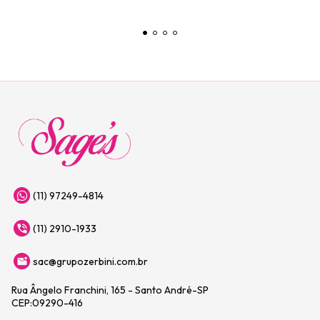
(11) 97249-4814
(11) 2910-1933
sac@grupozerbini.com.br
Rua Ângelo Franchini, 165 - Santo André-SP
CEP:09290-416