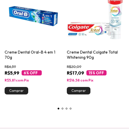
Creme Dental Oral-B 4 em 1
Creme Dental Colgate Total
70g
Whitening 90g
R$6,39
R$20,09
R$5,99
R$17,09
6
% OFF
15
% OFF
R$5,81
com
Pix
R$16,58
com
Pix