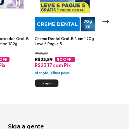
lareador Oral-B
Creme Dental Oral-B 4 em 1 70g
Creme Dental C
tion 102g
Leve 6 Pague 5
Whitening 90g
R$25,99
R$19,99
R$23,89
R$16,99
 OFF
8
% OFF
15
%
Pix
R$23,17
com
Pix
R$16,48
com
Atenção, última peça!
Siga a gente