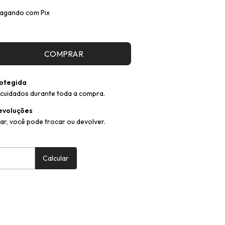
agando com Pix
otegida
cuidados durante toda a compra.
evoluções
ar, você pode trocar ou devolver.
:
Alterar CEP
Calcular