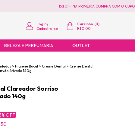
15%OFF NA PRIMEIRA COMPRA COM O CUPOM 
Login
/
Carrinho
(
0
)
Cadastre-se
R$0,00
BELEZA E PERFUMARIA
OUTLET
uidados
>
Higiene Bucal
>
Creme Dental
>
Creme Dental
arvão Ativado 140g
l Clareador Sorriso
vado 140g
5
% OFF
,50