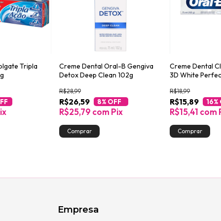
lgate Tripla
Creme Dental Oral-B Gengiva
Creme Dental C
0g
Detox Deep Clean 102g
3D White Perfec
R$28,99
R$18,99
R$26,59
R$15,89
FF
8
% OFF
16
%
ix
R$25,79
com
Pix
R$15,41
com
Empresa