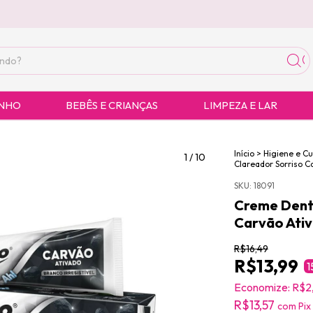
ANHO
BEBÊS E CRIANÇAS
LIMPEZA E LAR
Início
>
Higiene e C
1
/
10
Clareador Sorriso C
SKU:
18091
Creme Denta
Carvão Ati
R$16,49
R$13,99
1
Economize:
R$2
R$13,57
com
Pix