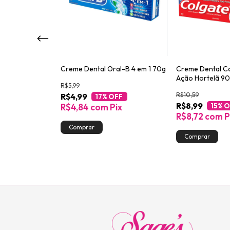
rriso Fresh
Creme Dental Oral-B 4 em 1 70g
Creme Dental Co
90g
Ação Hortelã 9
R$5,99
R$10,59
R$4,99
17
% OFF
R$8,99
FF
R$4,84
com
Pix
15
% O
ix
R$8,72
com
P