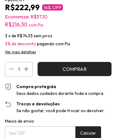
R$222,99
14
% OFF
Economize:
R$37,10
R$216,30
com
Pix
3
x de
R$74,33
sem juros
3% de desconto
pagando com Pix
Ver mais detalhes
Compra protegida
Seus dados cuidados durante toda a compra.
Trocas e devoluções
Se não gostar, você pode trocar ou devolver.
Entregas para o CEP:
Alterar CEP
Meios de envio
Calcular