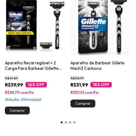
Aparelho Recarregável + 2
Aparelho de Barbear Gillete
Carga Para Barbear Gillette
Mach3 Carbono
Mach3 Carbono
R$47,89
R$38,99
R$39,99
R$31,99
16
% OFF
18
% OFF
R$38,79
com
Pix
R$31,03
com
Pix
Atenção, última peça!