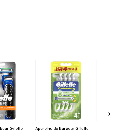
bear Gillette
Aparelho de Barbear Gillette
Aparelho de Bar