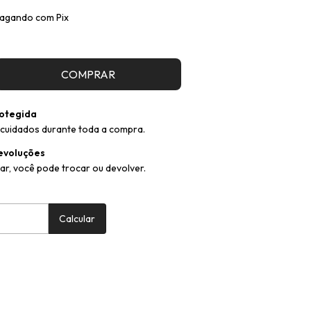
agando com Pix
otegida
cuidados durante toda a compra.
evoluções
ar, você pode trocar ou devolver.
:
Alterar CEP
Calcular