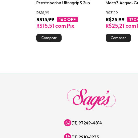
Prestobarba Ultragrip3 2un
Mach3 Acqua-Gr
R$18,99
R$31,19
R$15,99
R$25,99
 OFF
16
% OFF
17
%
Pix
R$15,51
com
Pix
R$25,21
com
toque!
(11) 97249-4814
(11) 2910-1933