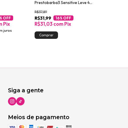
Prestobarba3 Sensitive Leve 4
Prestobarba3 c
Pague 3
R$37,89
R$52,29
R$31,99
R$43,99
% OFF
16
% OFF
16
%
m
Pix
R$31,03
com
Pix
R$42,67
co
m juros
Atenção, última p
Siga a gente
Meios de pagamento