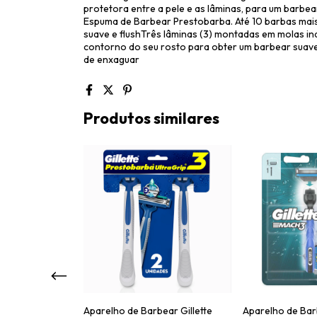
protetora entre a pele e as lâminas, para um barbear
Espuma de Barbear Prestobarba. Até 10 barbas mai
suave e flushTrês lâminas (3) montadas em molas i
contorno do seu rosto para obter um barbear suav
de enxaguar
Produtos similares
ear Gillette
Aparelho de Barbear Gillette
Aparelho de Barb