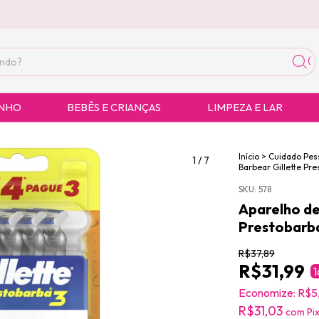
ANHO
BEBÊS E CRIANÇAS
LIMPEZA E LAR
Início
>
Cuidado Pes
1
/
7
Barbear Gillette Pr
SKU:
578
Aparelho de
Prestobarba
R$37,89
R$31,99
1
Economize:
R$5
R$31,03
com
Pi