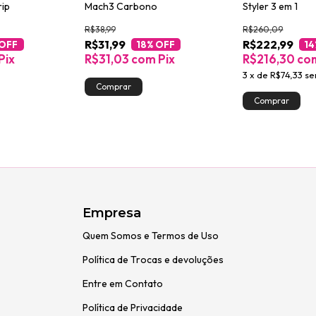
ip
Mach3 Carbono
Styler 3 em 1
R$38,99
R$260,09
R$31,99
R$222,99
 OFF
18
% OFF
14
Pix
R$31,03
com
Pix
R$216,30
co
3
x
de
R$74,33
se
Empresa
Quem Somos e Termos de Uso
Política de Trocas e devoluções
Entre em Contato
Política de Privacidade