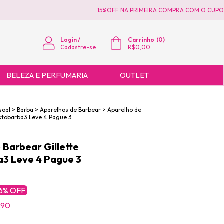
15%OFF NA PRIMEIRA COMPRA COM O CUPOM 
Login
/
Carrinho
(
0
)
Cadastre-se
R$0,00
BELEZA E PERFUMARIA
OUTLET
soal
>
Barba
>
Aparelhos de Barbear
>
Aparelho de
estobarba3 Leve 4 Pague 3
 Barbear Gillette
3 Leve 4 Pague 3
6
% OFF
,90
x