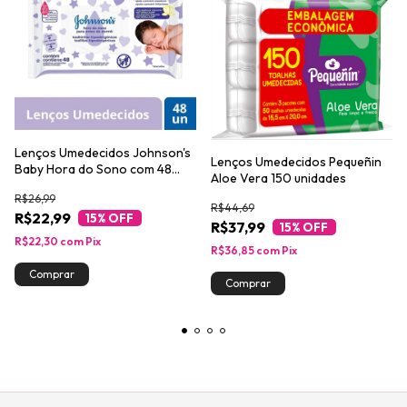
Lenços Umedecidos Johnson's
Lenços Umedecidos Pequeñin
Baby Hora do Sono com 48
Aloe Vera 150 unidades
unidades
R$26,99
R$44,69
R$22,99
15
% OFF
R$37,99
15
% OFF
R$22,30
com
Pix
R$36,85
com
Pix