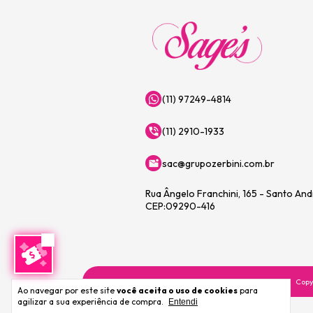
(11) 97249-4814
(11) 2910-1933
sac@grupozerbini.com.br
Rua Ângelo Franchini, 165 - Santo An
CEP:09290-416
Copy
Ao navegar por este site
você aceita o uso de cookies
para
agilizar a sua experiência de compra.
Entendi