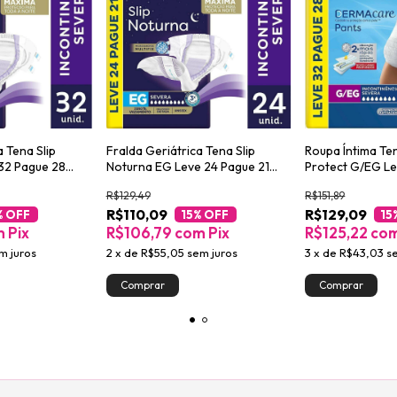
a Tena Slip
Fralda Geriátrica Tena Slip
Roupa Íntima Te
32 Pague 28
Noturna EG Leve 24 Pague 21
Protect G/EG Le
unidades
unidades
R$129,49
R$151,89
R$110,09
R$129,09
% OFF
15
% OFF
15
m
Pix
R$106,79
com
Pix
R$125,22
co
m juros
2
x
de
R$55,05
sem juros
3
x
de
R$43,03
s