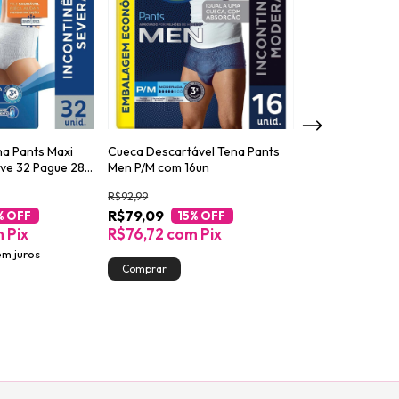
na Pants Maxi
Cueca Descartável Tena Pants
Absorvente para
ve 32 Pague 28
Men P/M com 16un
Urinária Tena L
Night 14un
R$92,99
R$56,59
R$79,09
R$48,09
% OFF
15
% OFF
15
%
m
Pix
R$76,72
com
Pix
R$46,65
co
em juros