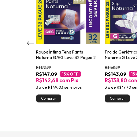
d Efeito Matte
Roupa Íntima Tena Pants
Fralda Geriátric
Noturna G/EG Leve 32 Pague 28
Noturna G Leve 
unidades
unidades
R$172,99
R$168,29
R$147,09
R$143,09
Pix
15
% OFF
15
R$142,68
com
Pix
R$138,80
co
3
x
de
R$49,03
sem juros
3
x
de
R$47,70
se