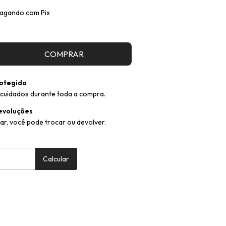
agando com Pix
otegida
cuidados durante toda a compra.
evoluções
ar, você pode trocar ou devolver.
:
Alterar CEP
Calcular