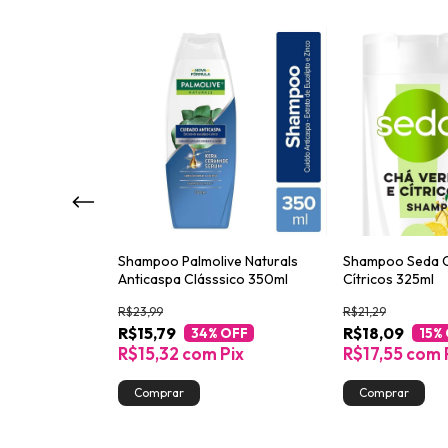
tritive
Shampoo Palmolive Naturals
Shampoo Seda C
ação Intensa
Anticaspa Clásssico 350ml
Cítricos 325ml
R$23,99
R$21,29
R$15,79
R$18,09
OFF
34
% OFF
15
%
Pix
R$15,32
com
Pix
R$17,55
com
toque!