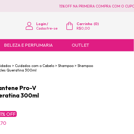
15%OFF NA PRIMEIRA COMPRA COM O CUPOM 
Login
/
Carrinho
(
0
)
Cadastre-se
R$0,00
BELEZA E PERFUMARIA
OUTLET
uidados
>
Cuidados com o Cabelo
>
Shampoo
>
Shampoo
cles Queratina 300ml
ntene Pro-V
eratina 300ml
11
% OFF
,70