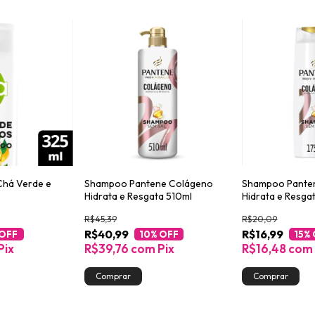
há Verde e
Shampoo Pantene Colágeno
Shampoo Pante
Hidrata e Resgata 510ml
Hidrata e Resga
R$45,39
R$20,09
R$40,99
R$16,99
 OFF
10
% OFF
15
%
Pix
R$39,76
com
Pix
R$16,48
com