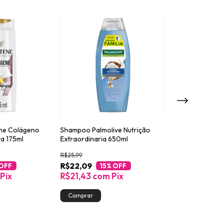
ne Colágeno
Shampoo Palmolive Nutrição
Shampoo Antica
ta 175ml
Extraordinaria 650ml
Limpeza Diária 
R$25,99
R$42,99
R$22,09
R$30,99
 OFF
15
% OFF
28
%
Pix
R$21,43
com
Pix
R$30,06
co
Atenção, última p