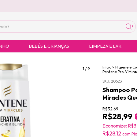
ANHO
BEBÊS E CRIANÇAS
LIMPEZA E LAR
Início
>
Higiene e C
1
/
9
Pantene Pro-V Mira
SKU:
20523
Shampoo Pa
Miracles Qu
R$32,69
R$28,99
Economize:
R$3
R$28,12
com
Pix