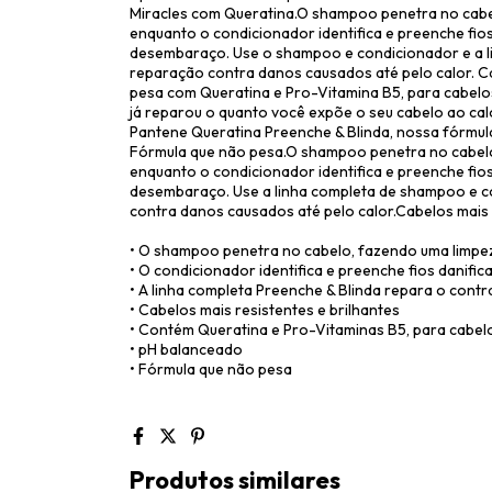
Miracles com Queratina.O shampoo penetra no cabe
enquanto o condicionador identifica e preenche fios 
desembaraço. Use o shampoo e condicionador e a l
reparação contra danos causados até pelo calor. Ca
pesa com Queratina e Pro-Vitamina B5, para cabelo
já reparou o quanto você expõe o seu cabelo ao calo
Pantene Queratina Preenche & Blinda, nossa fórmul
Fórmula que não pesa.O shampoo penetra no cabelo
enquanto o condicionador identifica e preenche fios 
desembaraço. Use a linha completa de shampoo e c
contra danos causados até pelo calor.Cabelos mais r
• O shampoo penetra no cabelo, fazendo uma limpe
• O condicionador identifica e preenche fios danific
• A linha completa Preenche & Blinda repara o contr
• Cabelos mais resistentes e brilhantes
• Contém Queratina e Pro-Vitaminas B5, para cabel
• pH balanceado
• Fórmula que não pesa
Produtos similares