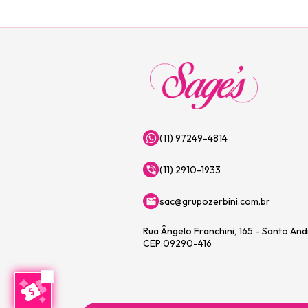
(11) 97249-4814
(11) 2910-1933
sac@grupozerbini.com.br
Rua Ângelo Franchini, 165 - Santo An
CEP:09290-416