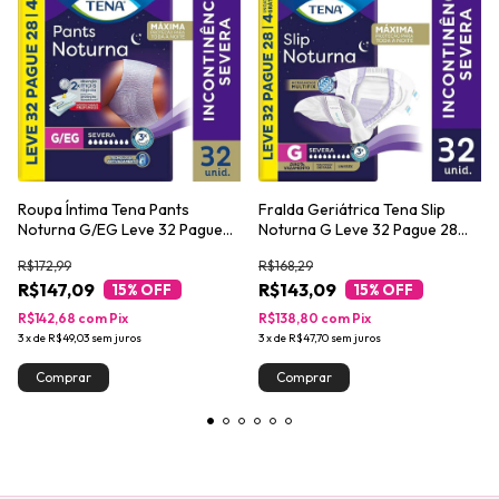
Roupa Íntima Tena Pants
Fralda Geriátrica Tena Slip
Noturna G/EG Leve 32 Pague
Noturna G Leve 32 Pague 28
28 unidades
unidades
R$172,99
R$168,29
R$147,09
R$143,09
15
% OFF
15
% OFF
R$142,68
com
Pix
R$138,80
com
Pix
3
x
de
R$49,03
sem juros
3
x
de
R$47,70
sem juros