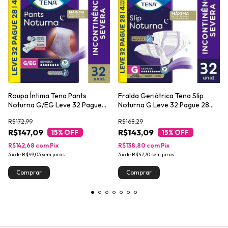
Roupa Íntima Tena Pants
Fralda Geriátrica Tena Slip
Noturna G/EG Leve 32 Pague
Noturna G Leve 32 Pague 28
28 unidades
unidades
R$172,99
R$168,29
R$147,09
R$143,09
15
% OFF
15
% OFF
R$142,68
com
Pix
R$138,80
com
Pix
3
x
de
R$49,03
sem juros
3
x
de
R$47,70
sem juros