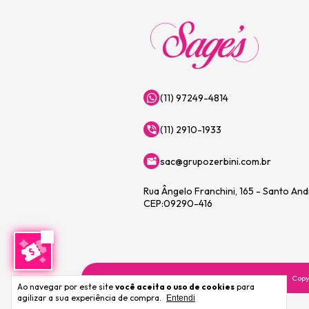
(11) 97249-4814
(11) 2910-1933
sac@grupozerbini.com.br
Rua Ângelo Franchini, 165 - Santo An
CEP:09290-416
Copy
Ao navegar por este site
você aceita o uso de cookies
para
agilizar a sua experiência de compra.
Entendi