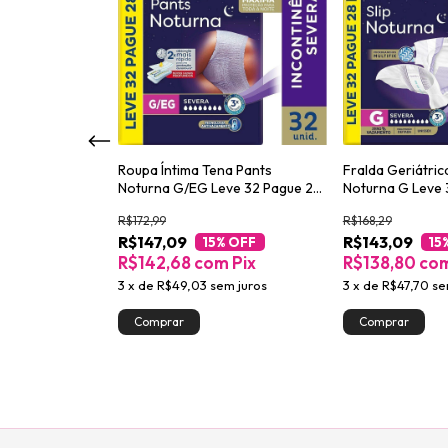
d Efeito Matte
Roupa Íntima Tena Pants
Fralda Geriátric
Noturna G/EG Leve 32 Pague 28
Noturna G Leve 
unidades
unidades
R$172,99
R$168,29
R$147,09
R$143,09
Pix
15
% OFF
15
R$142,68
com
Pix
R$138,80
co
3
x
de
R$49,03
sem juros
3
x
de
R$47,70
se