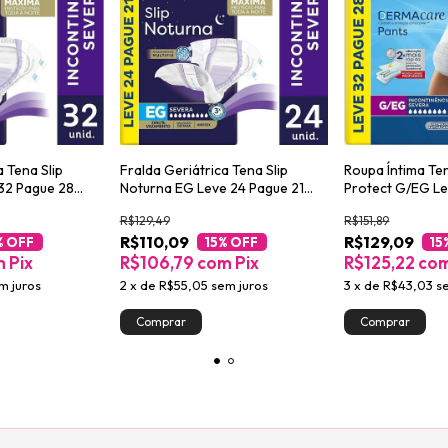
a Tena Slip
Fralda Geriátrica Tena Slip
Roupa Íntima Te
32 Pague 28
Noturna EG Leve 24 Pague 21
Protect G/EG Le
unidades
unidades
R$129,49
R$151,89
R$110,09
R$129,09
% OFF
15
% OFF
15
m
Pix
R$106,79
com
Pix
R$125,22
co
m juros
2
x
de
R$55,05
sem juros
3
x
de
R$43,03
s