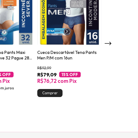
na Pants Maxi
Cueca Descartável Tena Pants
Absorvente para
ve 32 Pague 28
Men P/M com 16un
Urinária Tena L
Night 14un
R$92,99
R$56,59
R$79,09
R$48,09
% OFF
15
% OFF
15
%
m
Pix
R$76,72
com
Pix
R$46,65
co
em juros