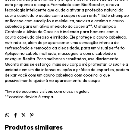
está propenso a caspa. Formulado com Bio Booster, a nova
tecnologia inteligente que ajuda a ativar a proteção natural do
couro cabeludo e acaba com a caspa recorrente*. Este shampoo
anticaspa com eucalipto e melaleuca, suaviza e acalma o couro
cabeludo para um alívio imediato da coceira**. O shampoo
Controle e Alívio da Coceira é indicado para homens com o
couro cabeludo oleoso e irritado. Ele protege o couro cabeludo,
nutrindo-o, além de proporcionar uma sensação intensa de
refrescância e remoção da oleosidade, para um visual perfeito.
Aplique no cabelo molhado, massageie o couro cabeludo e
enxágue. Repita. Para melhores resultados, use diariamente.
Quanto mais se esforça, mais seu corpo irá protestar. O suor e a
umidade em um dia intenso ou após a prática de esportes, podem
deixar você com um couro cabeludo com coceira, o que
possivelmente ajudará no aparecimento da caspa.
*livre de escamas visíveis com o uso regular.
**coceira devido à caspa.
Produtos similares