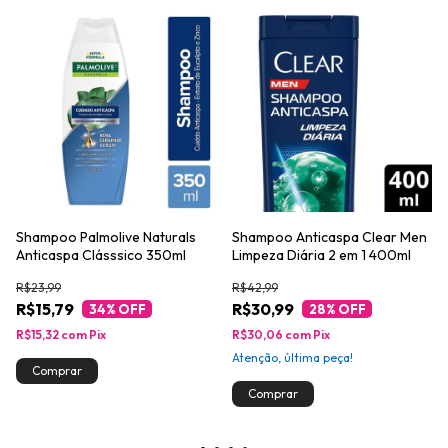
Shampoo Palmolive Naturals
Shampoo Anticaspa Clear Men
Anticaspa Clásssico 350ml
Limpeza Diária 2 em 1 400ml
R$23,99
R$42,99
R$15,79
R$30,99
34
% OFF
28
% OFF
R$15,32
com
Pix
R$30,06
com
Pix
Atenção, última peça!