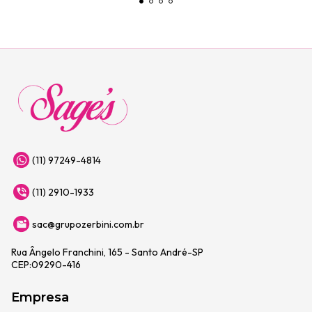
(11) 97249-4814
(11) 2910-1933
sac@grupozerbini.com.br
Rua Ângelo Franchini, 165 - Santo André-SP
CEP:09290-416
Empresa