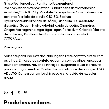
Glycol/butilenoglicol, Panthenol/dexpantenol,
Phenoxyethanol/fenoxietanol, Chlorphenesin/clorfenesina,
Acrylates/C10-30 Alkyl Acrylate Crosspolymer/crospolímero de
acrilatos/acrilato de alquila C10-30, Sodium
Hyaluronate/hialuronato de sódio, Disodium EDTA/edetato
dissódico, Sodium Hydroxide/hidróxido de sódio, Chondrus
Crispus/carragenina, Agar/ágar-ágar, Potassium Chloride/cloreto
de potássio, Xanthan Gum/goma xantana e o corante CI
77007/azul.
Precauções
Somente para uso externo. Não ingerir. Evite contato direto com
os olhos. Em caso de contato acidental com os olhos, enxaguar
abundantemente. Havendo irritação, suspenda o uso e procure
por orientação médica. Manter fora do alcance de crianças. USO
ADULTO. Conservar em local fresco e protegido da luz solar
direta.
Produtos similares