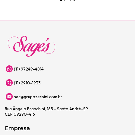
(11) 97249-4814
(11) 2910-1933
sac@grupozerbini.com.br
Rua Ângelo Franchini, 165 - Santo André-SP
CEP:09290-416
Empresa