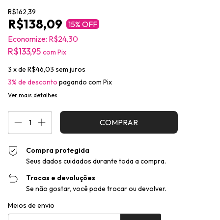
R$162,39
R$138,09
15
% OFF
Economize:
R$24,30
R$133,95
com
Pix
3
x de
R$46,03
sem juros
3% de desconto
pagando com Pix
Ver mais detalhes
Compra protegida
Seus dados cuidados durante toda a compra.
Trocas e devoluções
Se não gostar, você pode trocar ou devolver.
Entregas para o CEP:
Alterar CEP
Meios de envio