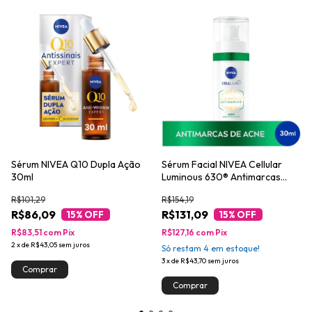
Sérum NIVEA Q10 Dupla Ação
Sérum Facial NIVEA Cellular
30ml
Luminous 630® Antimarcas
Acne 30ml
R$101,29
R$154,19
R$86,09
R$131,09
15
% OFF
15
% OFF
R$83,51
com
Pix
R$127,16
com
Pix
2
x
de
R$43,05
sem juros
Só restam
4
em estoque!
3
x
de
R$43,70
sem juros