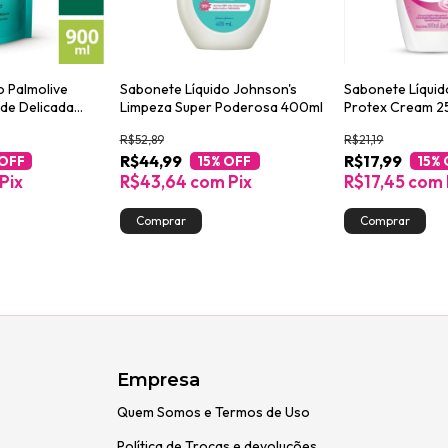
o Palmolive
Sabonete Líquido Johnson's
Sabonete Líquid
ade Delicada
Limpeza Super Poderosa 400ml
Protex Cream 2
R$52,89
R$21,19
R$44,99
R$17,99
 OFF
15
% OFF
15
% 
Pix
R$43,64
com
Pix
R$17,45
com
Empresa
Quem Somos e Termos de Uso
Política de Trocas e devoluções