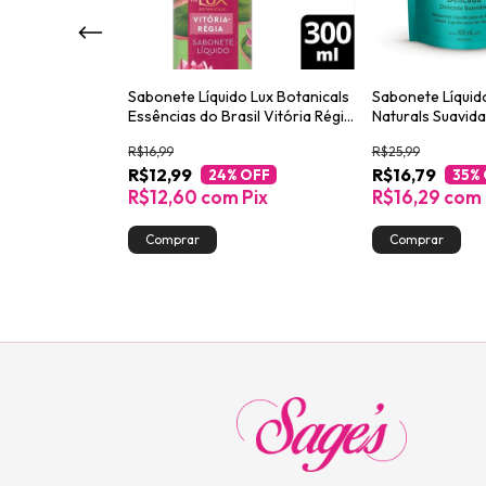
ante Amora &
Sabonete Líquido Lux Botanicals
Sabonete Líquid
Dove Beauty
Essências do Brasil Vitória Régia
Naturals Suavid
300ml
900ml
R$16,99
R$25,99
R$12,99
R$16,79
OFF
24
% OFF
35
%
Pix
R$12,60
com
Pix
R$16,29
com
toque!