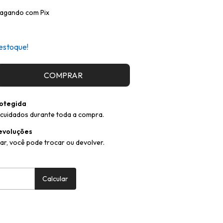
agando com Pix
estoque!
otegida
cuidados durante toda a compra.
evoluções
ar, você pode trocar ou devolver.
:
Alterar CEP
Calcular