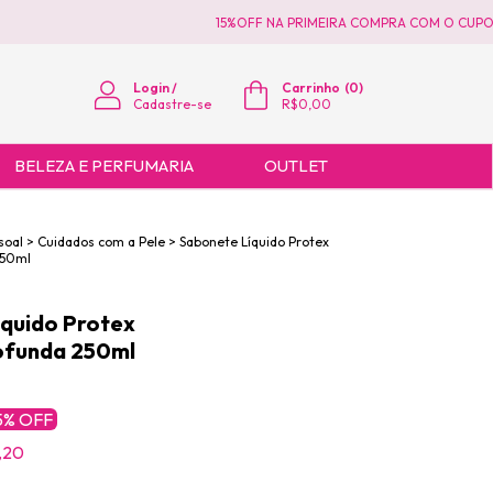
15%OFF NA PRIMEIRA COMPRA COM O CUPOM 
Login
/
Carrinho
(
0
)
Cadastre-se
R$0,00
BELEZA E PERFUMARIA
OUTLET
soal
>
Cuidados com a Pele
>
Sabonete Líquido Protex
250ml
quido Protex
ofunda 250ml
5
% OFF
,20