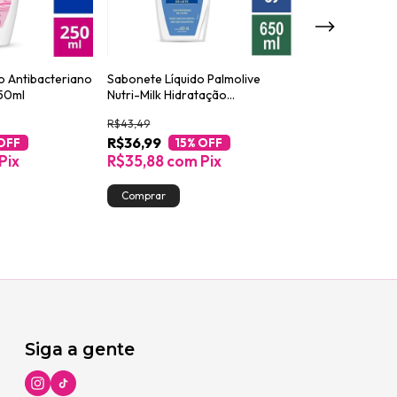
o Antibacteriano
Sabonete Líquido Palmolive
Sabonete Líquid
50ml
Nutri-Milk Hidratação
para Corpo Pro
Prolongada 650ml
R$43,49
R$21,19
R$36,99
R$17,99
OFF
15
% OFF
15
%
Pix
R$35,88
com
Pix
R$17,45
com
Siga a gente