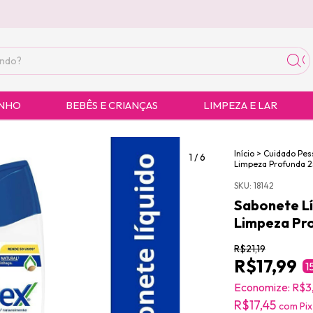
ANHO
BEBÊS E CRIANÇAS
LIMPEZA E LAR
Início
>
Cuidado Pes
1
/
6
Limpeza Profunda 
SKU:
18142
Sabonete Lí
Limpeza Pr
R$21,19
R$17,99
1
Economize:
R$3
R$17,45
com
Pix