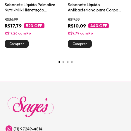
Sabonete Líquido Palmolive
Sabonete Líquido
Nutri-Milk Hidratação
Antibacteriano para Corpo
Prolongada 650ml
Protex Aveia 250ml
R$36,99
R$17,99
R$17,79
R$10,09
52
% OFF
44
% OFF
R$17,26
com
Pix
R$9,79
com
Pix
(11) 97249-4814