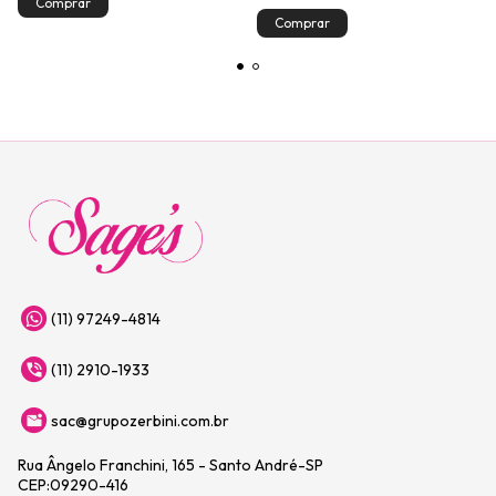
(11) 97249-4814
(11) 2910-1933
sac@grupozerbini.com.br
Rua Ângelo Franchini, 165 - Santo André-SP
CEP:09290-416