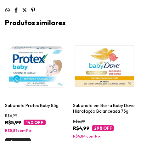
Produtos similares
Sabonete Protex Baby 85g
Sabonete em Barra Baby Dove
Hidratação Balanceada 75g
R$6,99
R$6,99
R$5,99
14
% OFF
R$4,99
29
% OFF
R$5,81
com
Pix
R$4,84
com
Pix