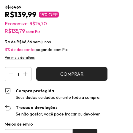
R$164,69
R$139,99
15
% OFF
Economize:
R$24,70
R$135,79
com
Pix
3
x de
R$46,66
sem juros
3% de desconto
pagando com Pix
Ver mais detalhes
Compra protegida
Seus dados cuidados durante toda a compra.
Trocas e devoluções
Se não gostar, você pode trocar ou devolver.
Entregas para o CEP:
Alterar CEP
Meios de envio