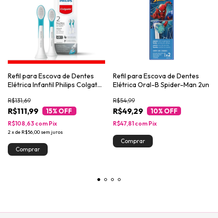
Refil para Escova de Dentes
Refil para Escova de Dentes
Elétrica Infantil Philips Colgate
Elétrica Oral-B Spider-Man 2un
SonicPro 2un
R$131,69
R$54,99
R$111,99
R$49,29
15
% OFF
10
% OFF
R$108,63
com
Pix
R$47,81
com
Pix
2
x
de
R$56,00
sem juros