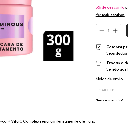
3% de desconto
p
Ver mais detalhes
Compra pr
Seus dados 
Trocas e d
Se não gost
Entregas para o CEP
Meios de envio
Não sei meu CEP
col + Vita C Complex repara intensamente até 1 ano