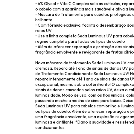
• 6% Glycol + Vita C Complex sela as cutículas, repa
o cabelo com a aparência mais saudável e ativa a l
• Máscara de Tratamento para cabelos protegidos e
brilhante
• Com fórmula exclusiva, facilita o desembaraço dos
raios UV
• Use a linha completa Seda Luminous UV para cabel
regime completo para todos os tipos de cabelo
• Além de oferecer reparação e proteção dos sinais
fragrância envolvente e revigorante de frutas cítric
Nova máscara de tratamento Seda Luminous UV com 
cremosa. Repara até 1 ano de sinais de danos UV pa
de Tratamento Condicionante Seda Luminous UV! No
repara intensamente até 1 ano de sinais de danos U
excepcional, mesmo sob o sol brilhante! O complexo d
sinais de danos causados pelos raios UV, deixa o ca
luminosidade. Modo de uso: com os fios umidos, apliq
passando mecha a mecha de cima para baixo. Deixe p
Seda Luminous UV para cabelos com brilho e ilumin
os tipos de cabelo. Além de oferecer reparação e p
uma fragrância envolvente, uma explosão revigorant
luminosa e cintilante. *Dano à suavidade e resist
condicionantes.