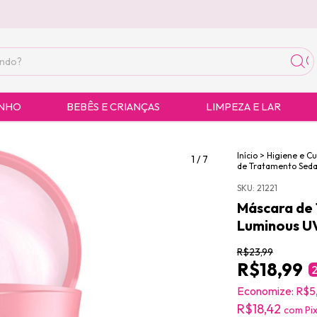
ANHO
BEBÊS E CRIANÇAS
LIMPEZA E LAR
Início
>
Higiene e C
1
/
7
de Tratamento Sed
SKU:
21221
Máscara de
Luminous U
R$23,99
R$18,99
2
Economize:
R$5
R$18,42
com
Pi