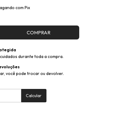
agando com Pix
otegida
cuidados durante toda a compra.
evoluções
ar, você pode trocar ou devolver.
:
Alterar CEP
Calcular