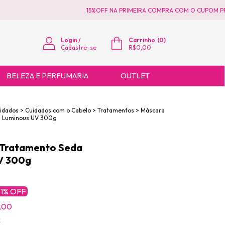
15%OFF NA PRIMEIRA COMPRA COM O CUPOM PRI
Login
/
Carrinho
(
0
)
Cadastre-se
R$0,00
BELEZA E PERFUMARIA
OUTLET
uidados
>
Cuidados com o Cabelo
>
Tratamentos
>
Máscara
a Luminous UV 300g
 Tratamento Seda
V 300g
1
% OFF
,00
x