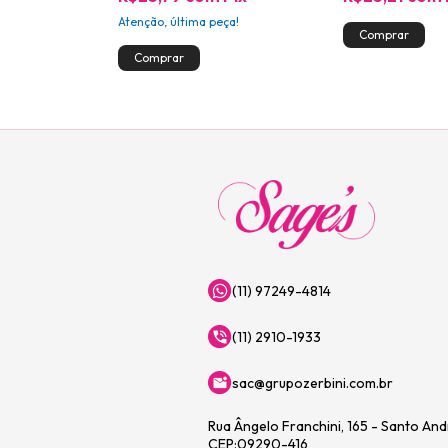
Atenção, última peça!
(11) 97249-4814
(11) 2910-1933
sac@grupozerbini.com.br
Rua Ângelo Franchini, 165 - Santo An
CEP:09290-416