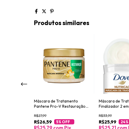
Produtos similares
 Liberada Para
Máscara de Tratamento
Máscara de Tra
50ml
Pantene Pro-V Restauração
Finalizador 2 em
270ml
+ Fusão de Óle
R$27,99
R$33,99
R$26,59
R$25,99
OFF
5
% OFF
24
%
Pix
R$25,79
com
Pix
R$25,21
com