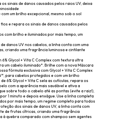
ra os sinais de danos causados pelos raios UV, deixa
uminosidade
 com um brilho excepcional, mesmo sob o sol
 fios e repara os sinais de danos causados pelos
os com brilho e iluminados por mais tempo, um
 de danos UV nos cabelos, a linha conta com uma
as, criando uma fragrância luminosa e cintilante
6% Glycol + Vita C Complex com textura ultra
ra um cabelo iluminado*. Brilhe com a nova Máscara
ssa fórmula exclusiva com Glycol + Vita C Complex
V*, para cabelos protegidos e com um brilho
e 6% Glycol + Vita C sela as cutículas, repara os
belo com a aparência mais saudável e ativa a
ue sobre todo o cabelo até as pontas (evite a raiz!),
or 1 minuto e depois enxágue. Use a linha completa
ados por mais tempo, um regime completo para todos
roteção dos sinais de danos UV, a linha conta com
e de frutas cítricas, criando uma fragrância
encia à quebra comparado com shampoo sem agentes