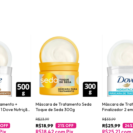
tamento +
Máscara de Tratamento Seda
Máscara de Tra
 1 Dove Nutrição
Toque de Seda 300g
Finalizador 2 e
os 500g
Hidratação + Vi
R$23,99
R$33,99
R$18,99
R$25,99
 OFF
21
% OFF
24
%
Pix
R$18,42
com
Pix
R$25,21
com