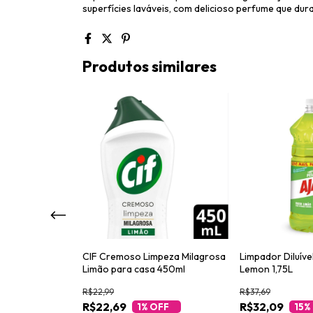
superfícies laváveis, com delicioso perfume que du
Produtos similares
l Ajax Festa das
CIF Cremoso Limpeza Milagrosa
Limpador Diluíve
ores 1L
Limão para casa 450ml
Lemon 1,75L
R$22,99
R$37,69
R$22,69
R$32,09
OFF
1
% OFF
15
%