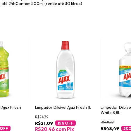
ra até 24hContém 500ml (rende até 30 litros)
l Ajax Fresh
Limpador Diluível Ajax Fresh 1L
Limpador Diluíve
White 3,8L
R$24,79
R$68,99
R$21,09
15
% OFF
R$48,49
 OFF
R$20,46
com
Pix
30