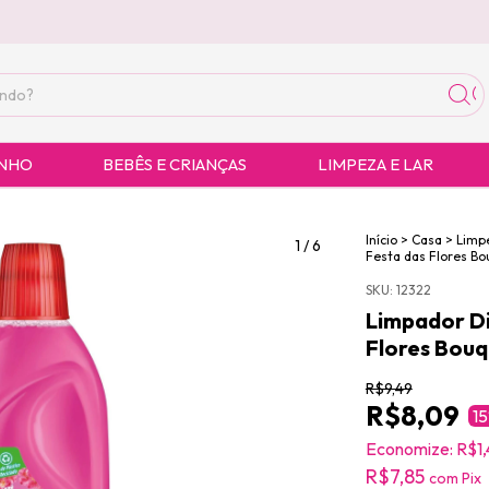
ANHO
BEBÊS E CRIANÇAS
LIMPEZA E LAR
Início
>
Casa
>
Limp
1
/
6
Festa das Flores B
SKU:
12322
Limpador Di
Flores Bouq
R$9,49
R$8,09
15
Economize:
R$1
R$7,85
com
Pix