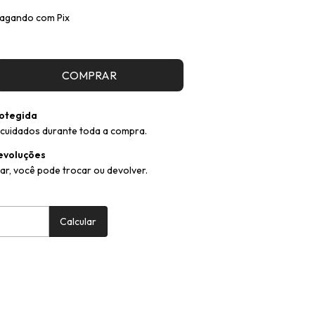
agando com Pix
otegida
cuidados durante toda a compra.
evoluções
ar, você pode trocar ou devolver.
:
Alterar CEP
Calcular