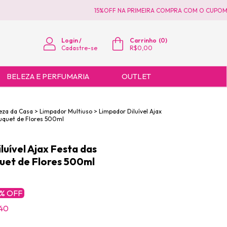
15%OFF NA PRIMEIRA COMPRA COM O CUPOM P
Login
/
Carrinho
(
0
)
Cadastre-se
R$0,00
BELEZA E PERFUMARIA
OUTLET
eza da Casa
>
Limpador Multiuso
>
Limpador Diluível Ajax
ouquet de Flores 500ml
luível Ajax Festa das
uet de Flores 500ml
% OFF
,40