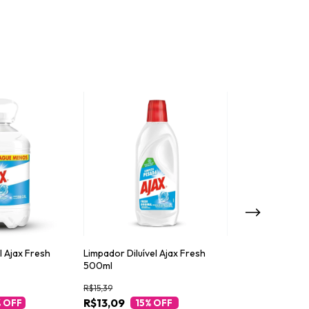
l Ajax Fresh
Limpador Diluível Ajax Fresh
Limpador Diluíve
500ml
Flores Lavanda 
R$15,39
R$23,59
R$13,09
R$20,09
% OFF
15
% OFF
15
%