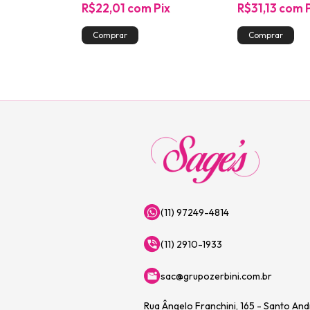
Pix
R$22,01
com
Pix
R$31,13
com
ça!
(11) 97249-4814
(11) 2910-1933
sac@grupozerbini.com.br
Rua Ângelo Franchini, 165 - Santo An