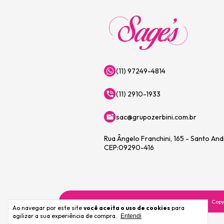
(11) 97249-4814
(11) 2910-1933
sac@grupozerbini.com.br
Rua Ângelo Franchini, 165 - Santo An
CEP:09290-416
Copy
Ao navegar por este site
você aceita o uso de cookies
para
agilizar a sua experiência de compra.
Entendi