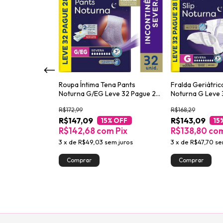
d Efeito Matte
Roupa Íntima Tena Pants
Fralda Geriátric
Noturna G/EG Leve 32 Pague 28
Noturna G Leve 
unidades
unidades
R$172,99
R$168,29
R$147,09
R$143,09
Pix
15
% OFF
15
R$142,68
com
Pix
R$138,80
co
3
x
de
R$49,03
sem juros
3
x
de
R$47,70
se