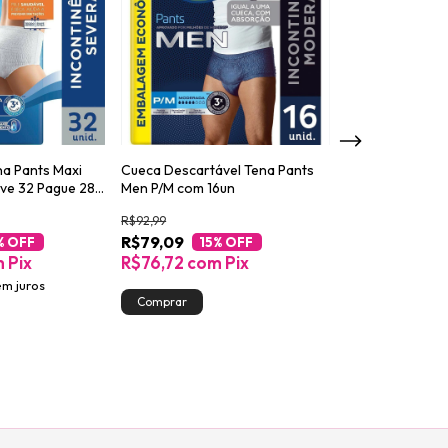
na Pants Maxi
Cueca Descartável Tena Pants
Absorvente para
ve 32 Pague 28
Men P/M com 16un
Urinária Tena L
Night 14un
R$92,99
R$56,59
R$79,09
R$48,09
% OFF
15
% OFF
15
%
m
Pix
R$76,72
com
Pix
R$46,65
co
em juros