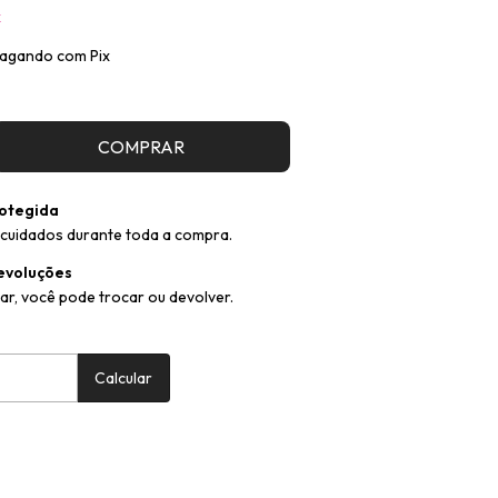
x
agando com Pix
otegida
cuidados durante toda a compra.
evoluções
ar, você pode trocar ou devolver.
:
Alterar CEP
Calcular