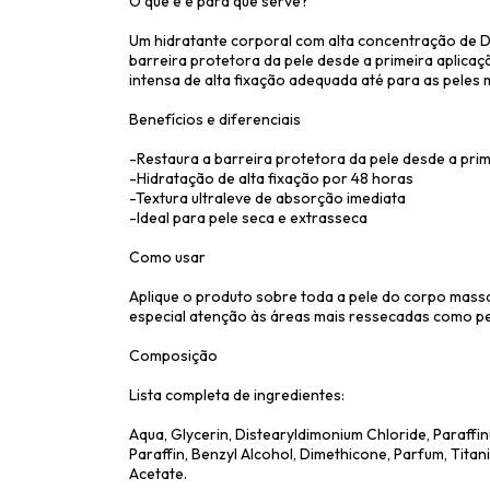
O que é e para que serve?
Um hidratante corporal com alta concentração de D-
barreira protetora da pele desde a primeira aplica
intensa de alta fixação adequada até para as peles 
Benefícios e diferenciais
-Restaura a barreira protetora da pele desde a prim
-Hidratação de alta fixação por 48 horas
-Textura ultraleve de absorção imediata
-Ideal para pele seca e extrasseca
Como usar
Aplique o produto sobre toda a pele do corpo mas
especial atenção às áreas mais ressecadas como pe
Composição
Lista completa de ingredientes:
Aqua, Glycerin, Distearyldimonium Chloride, Paraffin
Paraffin, Benzyl Alcohol, Dimethicone, Parfum, Tita
Acetate.