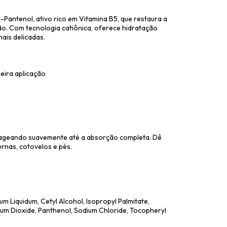
Pantenol, ativo rico em Vitamina B5, que restaura a
ção. Com tecnologia catiônica, oferece hidratação
mais delicadas.
eira aplicação
sageando suavemente até a absorção completa. Dê
rnas, cotovelos e pés.
um Liquidum, Cetyl Alcohol, Isopropyl Palmitate,
nium Dioxide, Panthenol, Sodium Chloride, Tocopheryl