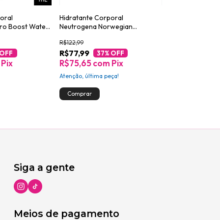
oral
Hidratante Corporal
Sabonete Esfol
ro Boost Water
Neutrogena Norwegian
Açúcar Mascavo
Intensivo sem Fragrância 400ml
Scrub Pote 280
R$122,99
R$65,99
R$77,99
R$55,99
 OFF
37
% OFF
15
%
Pix
R$75,65
com
Pix
R$54,31
com
Atenção, última peça!
Siga a gente
Meios de pagamento