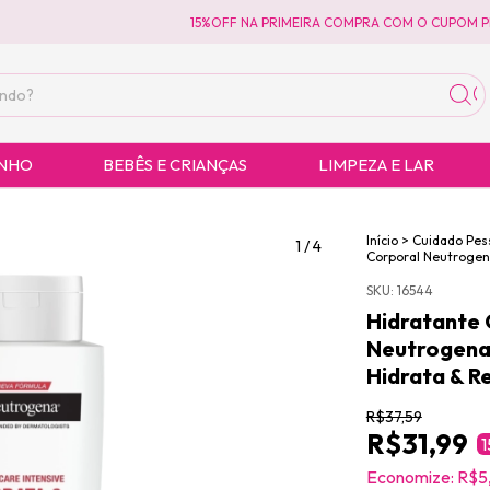
15%OFF NA PRIMEIRA COMPRA COM O CUPOM PRIM
ANHO
BEBÊS E CRIANÇAS
LIMPEZA E LAR
Início
>
Cuidado Pes
1
/
4
Corporal Neutrogen
SKU:
16544
Hidratante 
Neutrogena 
Hidrata & R
R$37,59
R$31,99
1
Economize:
R$5