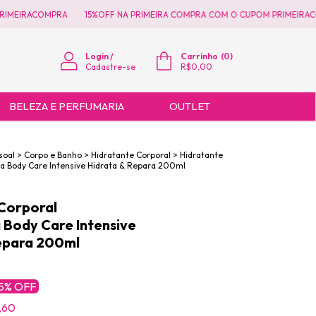
EIRACOMPRA
15%OFF NA PRIMEIRA COMPRA COM O CUPOM PRIMEIRACOMP
Login
/
Carrinho
(
0
)
Cadastre-se
R$0,00
BELEZA E PERFUMARIA
OUTLET
soal
>
Corpo e Banho
>
Hidratante Corporal
>
Hidratante
a Body Care Intensive Hidrata & Repara 200ml
Corporal
Body Care Intensive
epara 200ml
5
% OFF
,60