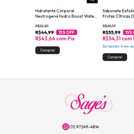
oral
Hidratante Corporal
Sabonete Esfoli
wegian
Neutrogena Hydro Boost Water
Frutas Cítricas 
ragrância 200ml
Gel 200ml
Scrub Pote 280
R$52,89
R$65,99
R$44,99
R$55,99
 OFF
15
% OFF
15
% 
Pix
R$43,64
com
Pix
R$54,31
com
m juros
Só restam
4
em es
(11) 97249-4814