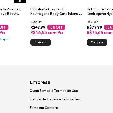
ante Amora &
Hidratante Corporal
Hidratante Corp
Dove Beauty
Neutrogena Body Care Intensive
Neutrogena Hyd
g
Hidrata & Revitaliza 400ml
Gel 400ml
R$56,49
R$91,69
R$47,99
R$77,99
OFF
15
% OFF
15
%
Pix
R$46,55
com
Pix
R$75,65
com
toque!
Empresa
Quem Somos e Termos de Uso
Política de Trocas e devoluções
Entre em Contato