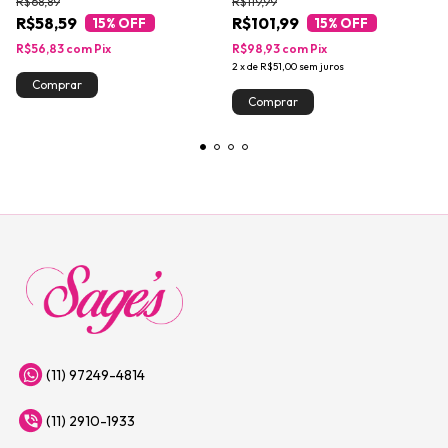
R$68,89
R$119,99
R$58,59
R$101,99
15
% OFF
15
% OFF
R$56,83
com
Pix
R$98,93
com
Pix
2
x
de
R$51,00
sem juros
(11) 97249-4814
(11) 2910-1933