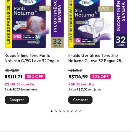
Roupa Íntima Tena Pants
Fralda Geriátrica Tena Slip
Noturna G/EG Leve 32 Pague
Noturna G Leve 32 Pague 28
28 unidades
unidades
R$172,89
R$168,19
R$111,71
R$114,59
35
% OFF
32
% OFF
R$108,36
com
Pix
R$111,15
com
Pix
2
x
de
R$55,86
sem juros
2
x
de
R$57,30
sem juros