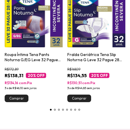
Roupa Íntima Tena Pants
Fralda Geriátrica Tena Slip
Noturna G/EG Leve 32 Pague
Noturna G Leve 32 Pague 28
28 unidades
unidades
R$172,89
R$168,19
R$138,31
R$134,55
20
% OFF
20
% OFF
R$134,16
com
Pix
R$130,51
com
Pix
3
x
de
R$46,10
sem juros
3
x
de
R$44,85
sem juros