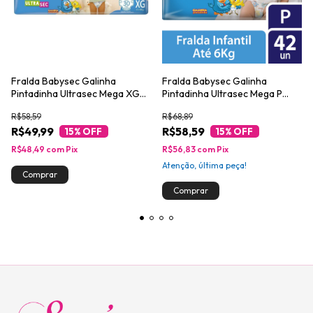
Fralda Babysec Galinha
Fralda Babysec Galinha
Pintadinha Ultrasec Mega XG
Pintadinha Ultrasec Mega P
com 30un
com 42un
R$58,59
R$68,89
R$49,99
R$58,59
15
% OFF
15
% OFF
R$48,49
com
Pix
R$56,83
com
Pix
Atenção, última peça!